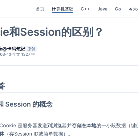
首页
计算机基础
C++
Java
Go
🔥大
kie和Session的区别？
号@卡码笔记
原创
03-10
·
全文 1327 字
答
 和 Session 的概念
：
Cookie 是服务器发送到浏览器并
存储在本地
的一小段数据（键
体
（存Session ID或简单数据）。