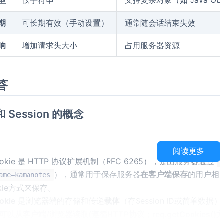
期
可长期有效（手动设置）
通常随会话结束失效
响
增加请求头大小
占用服务器资源
答
 和 Session 的概念
：
阅读更多
okie 是 HTTP 协议扩展机制（RFC 6265），是由服务器通过
），通常用于保存服务器
在客户端保存
的用户相
ame=kamanotes
okie方式来保存。
okie
是浏览器端的存储和传递
载体
（存Session ID或简单
可以从客户端/浏览器读取(遵循HTTP协议；req.getCooki