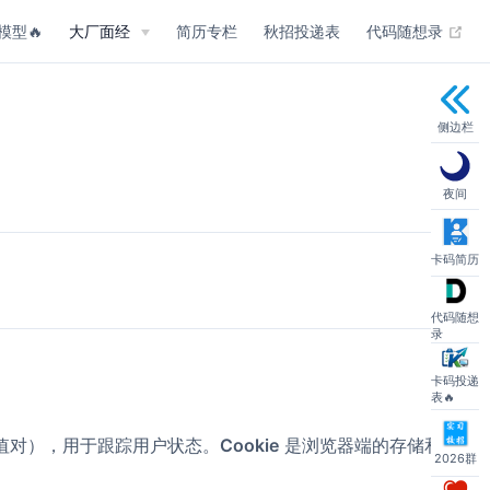
(op
模型🔥
大厂面经
简历专栏
秋招投递表
代码随想录
侧边栏
夜间
卡码简历
代码随想
录
卡码投递
表🔥
值对），用于跟踪用户状态。
Cookie
是浏览器端的存储和
2026群