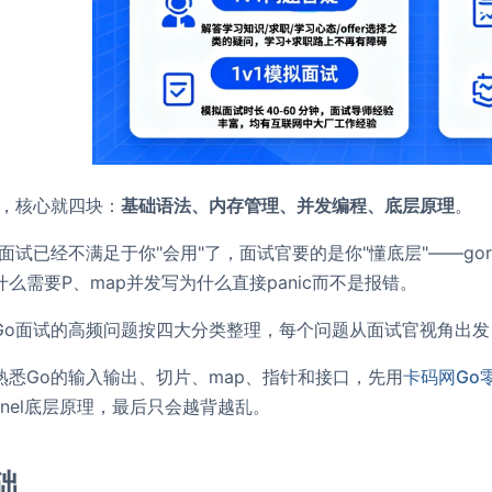
试，核心就四块：
基础语法、内存管理、并发编程、底层原理
。
面试已经不满足于你"会用"了，面试官要的是你"懂底层"——gorou
么需要P、map并发写为什么直接panic而不是报错。
Go面试的高频问题按四大分类整理，每个问题从面试官视角出
熟悉Go的输入输出、切片、map、指针和接口，先用
卡码网Go
annel底层原理，最后只会越背越乱。
础