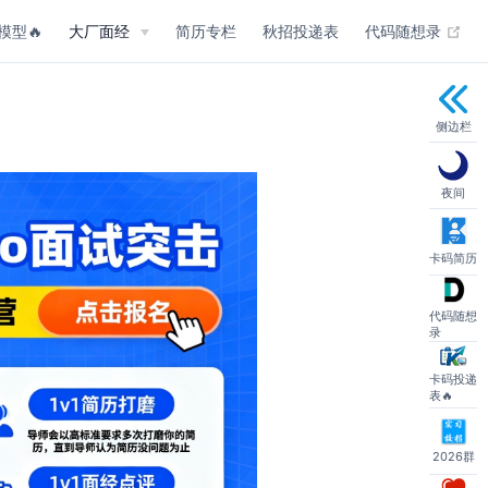
(op
模型🔥
大厂面经
简历专栏
秋招投递表
代码随想录
侧边栏
夜间
卡码简历
代码随想
录
卡码投递
表🔥
2026群