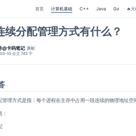
首页
计算机基础
C++
Java
Go
🔥大
连续分配管理方式有什么？
号@卡码笔记
原创
03-10
·
全文 743 字
答
配管理方式是指：每个进程在主存中占用一段连续的物理地址空
括：
配