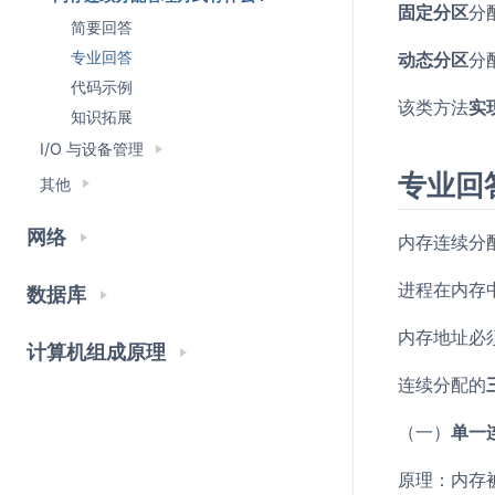
固定分区
分
简要回答
专业回答
动态分区
分
代码示例
该类方法
实
知识拓展
I/O 与设备管理
专业回
其他
网络
内存连续分
进程在内存
数据库
内存地址必
计算机组成原理
连续分配的
（一）
单一
原理：内存