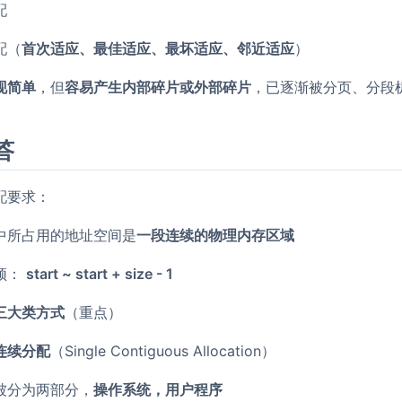
配
配（
首次适应、最佳适应、最坏适应、邻近适应
）
现简单
，但
容易产生内部碎片或外部碎片
，已逐渐被分页、分段
答
配要求：
中所占用的地址空间是
一段连续的物理内存区域
须：
start ~ start + size - 1
三大类方式
（重点）
连续分配
（Single Contiguous Allocation）
被分为两部分，
操作系统，用户程序