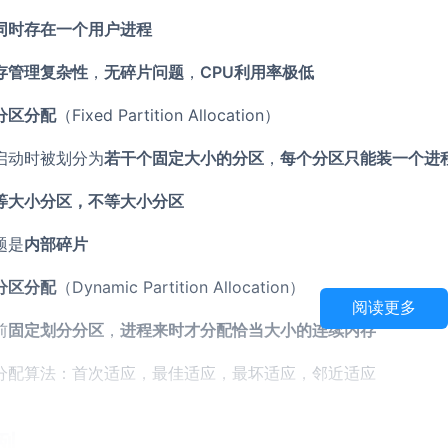
同时存在一个用户进程
存管理复杂性
，
无碎片问题
，
CPU利用率极低
分区分配
（Fixed Partition Allocation）
启动时被划分为
若干个固定大小的分区
，
每个分区只能装一个进
等大小分区，不等大小分区
题是
内部碎片
分区分配
（Dynamic Partition Allocation）
阅读更多
前
固定划分分区
，
进程来时才分配恰当大小的连续内存
分配算法：首次适应，最佳适应，最坏适应，邻近适应
例