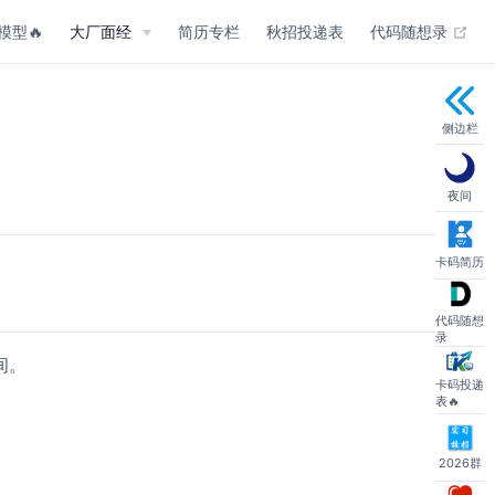
(op
模型🔥
大厂面经
简历专栏
秋招投递表
代码随想录
侧边栏
夜间
卡码简历
代码随想
录
间。
卡码投递
表🔥
2026群