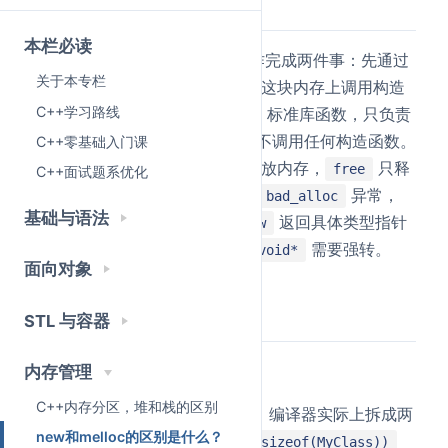
简要回答
本栏必读
是 C++ 运算符，一次操作完成两件事：先通过
new
关于本专栏
分配内存，再在这块内存上调用构造
operator new
C++学习路线
函数初始化对象。
是 C 标准库函数，只负责
malloc
分配一块指定大小的原始内存，不调用任何构造函数。
C++零基础入门课
对应地，
先调析构再释放内存，
只释
delete
free
C++面试题系优化
放内存不调析构。
失败抛
异常，
new
bad_alloc
基础与语法
失败返回
。
返回具体类型指针
malloc
NULL
new
（类型安全），
返回
需要强转。
malloc
void*
面向对象
详细回答
STL 与容器
new 做了什么
内存管理
C++内存分区，堆和栈的区别
这一行代码，编译器实际上拆成两
new MyClass(10)
new和melloc的区别是什么？
步：第一步调用
operator new(sizeof(MyClass))