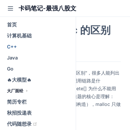
卡码笔记-最强八股文
首页
new 和 malloc 的区别
计算机基础
公众号@卡码笔记
C++
原创
2026-05-23
·
全文 992 字
Java
Go
面试官问"new 和 malloc 有什么区别"，很多人能列出
🔥大模型🔥
几条差异，但追问"new 的底层调用链路是什
么""placement new 怎么用""delete[] 为什么不能用
大厂面经
delete 替代"就答不清楚了。这道题的核心是理解：
简历专栏
new 做了两件事（分配内存 + 调构造），malloc 只做
一件事（分配内存）。
秋招投递表
(opens new window)
代码随想录