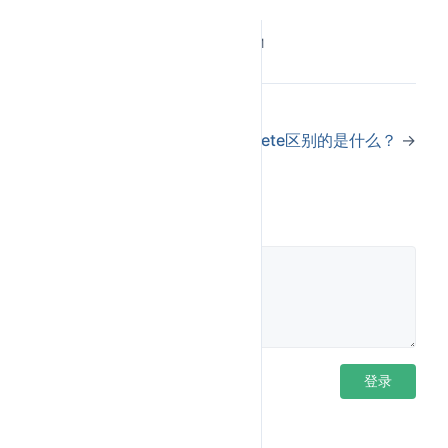
对应地，
只释放内存，不调用析构函数。
free(obj)
如果对象持有堆内存（比如
成员），直接
string
Last Updated:
5/23/2026, 4:51:07 PM
free 会导致内存泄漏。
其他关键差异
←
C++内存分区，堆和栈的区别
free和delete区别的是什么？
→
不需要手动计算大小（编译器自动算
new
），
必须手动传大小参数。
sizeof
malloc
new
可以被类重载（自定义内存池），
不能重
malloc
评论
载。
分配数组时会额外记录元素个数，
new[]
根据这个数字批量调析构；如果用
delete[]
代替
，只会析构第一个元素，剩
delete
delete[]
下的全部泄漏。
登录后评论
登录