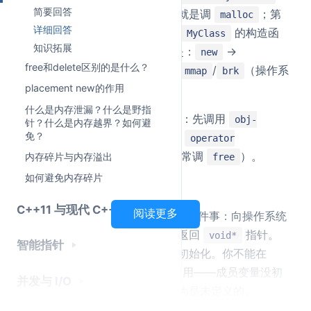
简要回答
分配内存——这个函数内部通常就是调
；第
malloc
详细回答
二步在分配到的内存地址上调用
的构造函
MyClass
知识拓展
数。所以 new 的完整调用链路是：
→
new
free和delete区别的是什么？
→
→
/
（操作系
operator new
malloc
mmap
brk
统底层）。
placement new的作用
什么是内存泄漏？什么是野指
对应地，
也是两步：先调用
delete obj
obj-
针？什么是内存越界？如何避
免？
析构函数，再调用
>~MyClass()
operator
释放内存（内部通常调
）。
内存碎片与内存溢出
delete(obj)
free
如何避免内存碎片
malloc 做了什么
C++11 与现代 C++
阅读更多
只做一件事：向操作系统
malloc(sizeof(MyClass))
申请一块指定大小的原始内存，返回
指针。
void*
智能指针
这块内存里是垃圾值，没有任何初始化。你不能在
malloc 返回的内存上直接当对象用——成员变量没初
并发与 I/O
始化，虚函数表指针没设置，行为是未定义的。