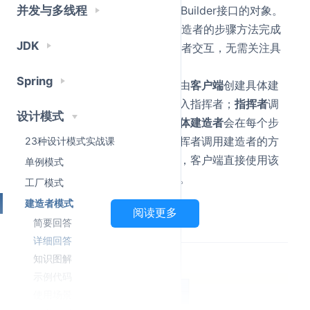
指挥者(Director)
：是使用Builder接口的对象。
并发与多线程
能够控制构建流程，调用建造者的步骤方法完成
JDK
对象构建，客户端只和指挥者交互，无需关注具
体的构建细节。
Spring
建造者模式的工作流程如下：由
客户端
创建具体建
造者和指挥者，并将建造者传入指挥者；
指挥者
调
设计模式
用建造者的固定步骤方法，
具体建造者
会在每个步
骤中创建产品的对应部件；指挥者调用建造者的方
23种设计模式实战课
法
获取最终构建好的复杂对象
，客户端直接使用该
单例模式
产品，无需参与任何构建步骤。
工厂模式
建造者模式
阅读更多
知识图解
简要回答
详细回答
知识图解
建造者模式结构图
示例代码
使用场景