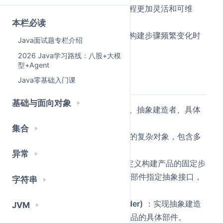
器臃肿问题，让对象的创建过程更加灵活和可维
护。
本栏必读
缺点：会增加类的数量，如果构建步骤频繁变化时
Java面试题专栏介绍
需要修改抽象建造者。
2026 Java学习路线：八股+大模
型+Agent
Java零基础入门课
详细回答
基础与面向对象
建造者模式有四种角色：产品、抽象建造者、具体
建造者和指挥者
集合
产品(Product)
：是被构建的复杂对象，包含多
个部件。
异常
抽象建造者(Builder)
：是定义构建产品的固定步
骤模版，为产品对象的各个部件指定抽象接口，
字符串
声明获取最终产品的方法。
具体建造者(ConcreteBuilder)
：实现抽象建造
JVM
者的步骤方法，负责创建产品的具体部件。