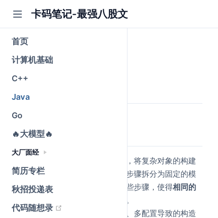
卡码笔记-最强八股文
首页
建造者模式
计算机基础
公众号@卡码笔记
C++
原创
2026-03-10
·
全文 1351 字
Java
Go
简要回答
🔥大模型🔥
大厂面经
建造者模式是
创建型设计模式
，将复杂对象的构建
简历专栏
过程与它的表示分离，把构建步骤拆分为固定的模
版，通过不同的建造者实现这些步骤，使得
相同的
秋招投递表
构建过程能够得出不同的表示
。
(opens new window)
代码随想录
优点：解决了复杂对象多参数、多配置导致的构造