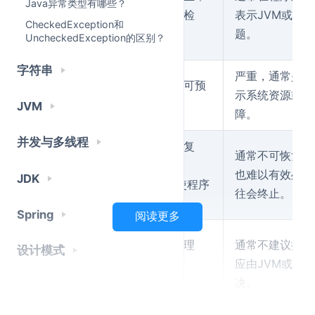
Java异常类型有哪些？
生
但有些在编译时强制检
表示JVM或系
时
CheckedException和
查。
题。
UncheckedException的区别？
机
字符串
严
严重，通常是致
相对不严重，通常是可预
重
示系统资源或J
见和可恢复的。
JVM
性
障。
并发与多线程
可
大多数情况下是可恢复
通常不可恢复，
恢
的，可以通过
try-
也难以有效处理
JDK
复
捕获处理，使程序
catch
往会终止。
性
继续运行。
Spring
阅读更多
处
编译器强制或建议处理
通常不建议捕获
设计模式
理
（
或
应由JVM或系
try-catch
方
）。
决。
throws
式