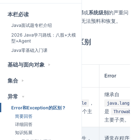
复的。
Error (错误)
：表示
JVM 内部
或
系统级别
的严重问
本栏必读
题，通常是致命的，应用程序无法预料和恢复。
Java面试题专栏介绍
2026 Java学习路线：八股+大模
Exception 和 Error 的区别
型+Agent
Java零基础入门课
如下表所示：
基础与面向对象
维
Exception
Error
度
集合
继
继承自
继承自
异常
承
，
java.lang.Throwable
java.lang.Thr
Error和Exception的区别？
体
是
的一个主
是
Throwable
Throwable
简要回答
系
要子类。
主要子类。
详细回答
知识拓展
发
通常在程序运行时发生，
通常在程序运行