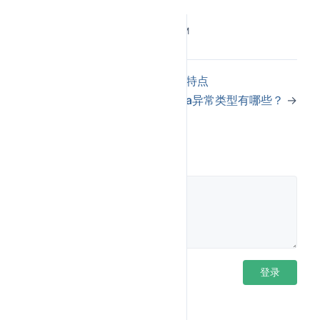
产
外部环境问题（如I/O错
生
系统资源耗尽、
Last Updated:
3/10/2026, 6:08:48 PM
误）、程序逻辑错误、非
原
错误、硬件故障
法参数等。
因
←
哪些集合使用红黑树？红黑树特点
Java异常类型有哪些？
→
详细回答
评论
Exception 和 Error 的概念
Exception (异常)
：
类及其子类表示
Exception
程序在运行过程中可能遇到的、
可以被捕获和处理
的异常情况。这些异常通常是由于
外部因素
（如文
件不存在、网络中断）或
程序逻辑错误
导致的。
登录后评论
登录
Error (错误)
：
类及其子类表示了在
程序
Error
运行期间发生的
、
JVM
或
系统级别的
严重问题，
这些问题通常是应用程序
无法预料和恢复
的。例