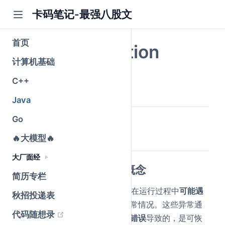
卡码笔记-最强八股文
首页
Error与Exception
计算机基础
公众号@卡码笔记
C++
原创
2026-03-10
·
全文 1650 字
Java
Go
简要回答
🔥大模型🔥
大厂面经
Exception 和 Error 的概念
简历专栏
Exception (异常)
：表示程序在运行过程中
可能遇
秋招投递表
到的、可以被捕获和处理
的异常情况。这些异常通
(opens new window)
代码随想录
常是由于
外部因素或程序逻辑错误
导致的，是可恢