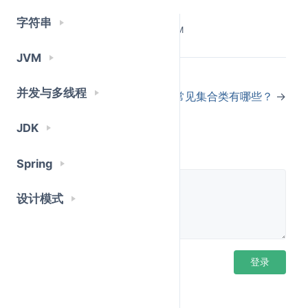
、
、
BufferedReader
DataInputStream
字符串
Last Updated:
5/25/2026, 3:50:35 PM
。
ObjectOutputStream
常见IO类
JVM
字节流常用类：
←
自动装箱和拆箱有什么坑
：文件
并发与多线程
FileInputStream/FileOutputStream
Java常见集合类有哪些？
→
字节读写
JDK
：
BufferedInputStream/BufferedOutputStream
评论
缓冲加速
Spring
：按基
DataInputStream/DataOutputStream
本类型读写
设计模式
：
ObjectInputStream/ObjectOutputStream
对象序列化
字符流常用类：
：文件字符读写
FileReader/FileWriter
登录后评论
登录
：缓冲、
BufferedReader/BufferedWriter
按行读写