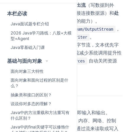
输入流
（读数据到程序）和
输出流
（写数据到外
部）；按功能分为
节点流
（直接连接数据源）和
处
本栏必读
理流（包装流）
（增强其他流的能力）。
Java面试题专栏介绍
常见字节流基类是
，
InputStream/OutputStream
2026 Java学习路线：八股+大模
常见字符流基类是
。
Reader/Writer
型+Agent
实际开发中：二进制文件优先字节流，文本优先字
Java零基础入门课
符流；使用
包装流减少系统调用提升性
Buffered
能，并配合
自动关闭资源
基础与面向对象
try-with-resources
（无需手动flush）。
面向对象三大特性
面向对象和面向过程的区别是什
么？
详细回答
抽象类和接口的区别？
说说你对多态的理解？
什么是IO流
IO是Input/Output的缩写，即输入和输出。
Java中的方法重载和方法重写有
什么区别？
Java把不同数据源（文件、内存、网络、控制
Java中的final关键字可以修饰什
台）统一抽象为“流”，程序通过流来读取或写入