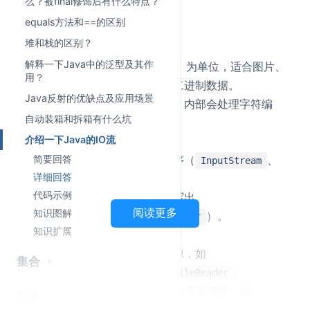
么？被final修饰后有什么特点？
数据。
equals方法和==的区别
IO流的分类
堆和栈的区别？
按数据单位：
解释一下Java中的泛型及其作
字节流
：以字节（8 bit）为单位，适合图片、
用？
视频、音频、压缩包等二进制数据。
Java反射的优缺点及应用场景
字符流
：以字符为单位，内部会处理字符编
自动装箱和拆箱有什么坑
码，适合文本数据。
介绍一下Java的IO流
按流向：
输入流
：把数据读入程序（
、
简要回答
InputStream
详细回答
）。
Reader
代码示例
输出流
：把数据从程序写出
阅读更多
知识图解
（
、
）。
OutputStream
Writer
知识扩展
按角色：
节点流
：直接连接数据源，如
集合
、
。
FileInputStream
FileReader
处理流（包装流）
：对节点流增强，如
异常
、
BufferedInputStream