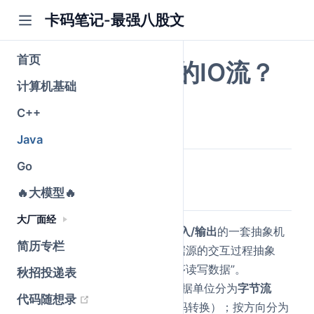
卡码笔记-最强八股文
首页
介绍一下Java的IO流？
计算机基础
公众号@卡码笔记
C++
原创
2026-05-25
·
全文 1017 字
Java
Go
简要回答
🔥大模型🔥
大厂面经
Java IO流是Java用于
数据输入/输出
的一套抽象机
简历专栏
制，核心思想是“将程序与数据源的交互过程抽象
为‘流’，像水流一样单向、顺序读写数据”。
秋招投递表
IO流可按多个维度分类：按数据单位分为
字节流
(opens new window)
代码随想录
（8bit）和
字符流
（字节+编码转换）；按方向分为