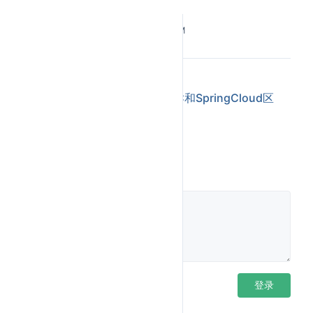
Suppplier< T >
是供给型接口，无参数有返回值
Last Updated:
3/10/2026, 6:08:48 PM
(T get())，生成随机数场景。
Function<T,R>
是函数型接口，接收参数并返回
值(R apply(T t))，比如映射场景。
←
什么是死锁？如何避免和排查
Predicate< T >
是断言型接口，接收参数返回
Spring,SpringBoot,SpringMVC和SpringCloud区
boolean值(boolean test(T t))，比如集合过滤场
别？
→
景。
默认方法与静态方法：
JDK8开始，接口可以定义默
评论
认方法和静态方法
，默认方法使用default关键字，
静态方法使用static关键字。
如果实现类同时实现了多个接口，接口中有同名
的默认方法时，需要显示重写，通过接口
名.super.方法名()指定调用哪个接口的默认方
法。
登录后评论
登录
Stream API
：JDK8开始提供，Stream是对集合数