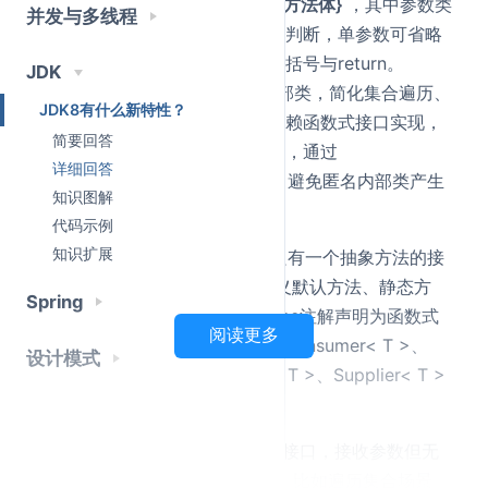
语法结构是
(参数列表) -> {方法体}
，其中参数类
并发与多线程
型可以省略，由编译器类型判断，单参数可省略
括号，单行逻辑可以省略大括号与return。
JDK
lambda表达式替代匿名内部类，简化集合遍历、
JDK8有什么新特性？
线程创建等场景的代码。依赖函数式接口实现，
简要回答
编译后会生成私有静态方法，通过
详细回答
invokedynamic指令调用，避免匿名内部类产生
知识图解
过多的class文件。
代码示例
知识扩展
函数式接口
： 函数式接口是只有一个抽象方法的接
口，JDK8开始，接口可以定义默认方法、静态方
Spring
法，使用@FunctionalInterface注解声明为函数式
阅读更多
接口。其中的核心内置接口有Consumer< T >、
设计模式
Function<T,R>、Predicate< T >、Supplier< T >
等。
Consumer< T >
是消费型接口，接收参数但无
返回值(void accept(T t))，比如遍历集合场景。