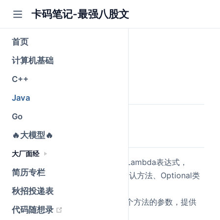
卡码笔记-最强八股文
首页
JDK8新特性
计算机基础
公众号@卡码笔记
C++
原创
2026-03-10
·
全文 2182 字
Java
Go
简要回答
🔥大模型🔥
大厂面经
Java8引入的核心新特性包括Lambda表达式，
简历专栏
Stream API、函数式接口、默认方法、Optional类
和新的日期与时间API。
秋招投递表
Lambda表达式
把函数作为一个方法的参数，提供
(opens new window)
代码随想录
简洁的语法编写匿名函数。