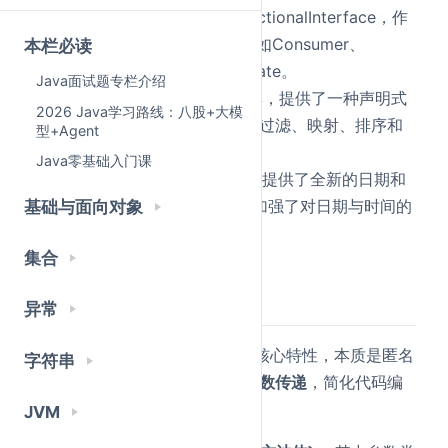
引入的
函数式接口
注解@ FunctionalInterface，作
为Lambda表达式的接口，比如Consumer、
本栏必读
Supplier、Function和Predicate。
Java面试题专栏介绍
Stream API
是数据流处理工具，提供了一种声明式
2026 Java学习路线：八股+大模
的方式来对集合进行操作，如过滤、映射、排序和
型+Agent
去重等。
Java零基础入门课
Java8也引入了
java.time包
，提供了全新的日期和
时间API，线程安全且易用，加强了对日期与时间的
基础与面向对象
处理。
集合
详细回答
异常
Lambda表达式
：是Java8的核心特性，本质是匿名
字符串
函数，即允许
函数作为方法参数传递
，简化代码编
写。
JVM