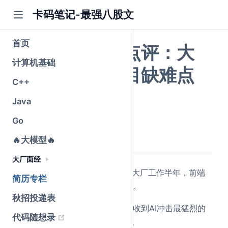
卡码笔记-最强八股文
首页
前端社招简历点评：大
计算机基础
厂工作半年项目缺难点
C++
和收获
Java
Go
公众号@卡码笔记
原创
2026-05-25
·
全文 1099 字
🔥大模型🔥
大厂面经
(opens new window)
以下是
知识星球
里一位录友在大厂工作半年，前端
简历专栏
简历，大家可以看看 是什么水平。
秋招投递表
还有和大家说一下，目前 前端是收到AI冲击最猛烈的
(opens new window)
代码随想录
岗位。现在基本后端 + ai = 全栈