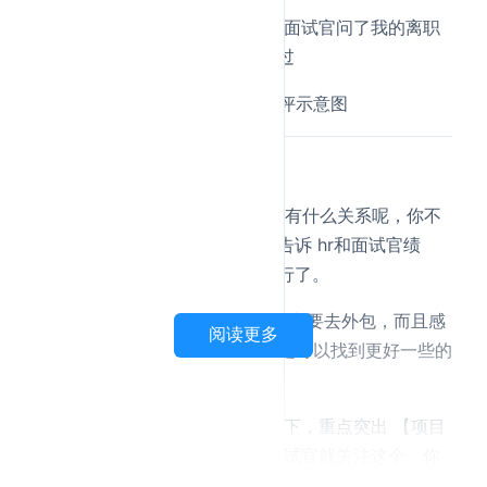
字节三面挂 其实二面的时候内推面试官问了我的离职
原因后说去反馈给上级和hr然后过
Carl点评：
“ 说是被裁后绩效的原因” 和绩效有什么关系呢，你不
会把绩效都告诉hr了吧，没必要告诉 hr和面试官绩
效，就说 公司架构调整 裁员 就行了。
你学历 和 工作经历都很不错，没必要去外包，而且感
阅读更多
觉没去数字马力也是对了，你还是可以找到更好一些的
工作，需要一些耐心，稳住。
我对你的工作项目经历 优化了一下，重点突出 【项目
难点】和 【个人收获】，因为面试官就关注这个，你
只有写到简历上，明确告诉面试官 难点在哪，面试官