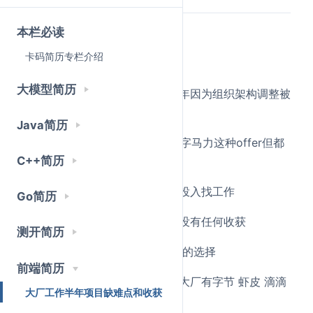
本栏必读
是一个悲伤的故事
卡码简历专栏介绍
本人2本末9硕 非科班
大模型简历
校招进入互联网算大厂吧工作半年因为组织架构调整被
裁
Java简历
一月底的时候拿到了类似byd 数字马力这种offer但都
C++简历
没有接（有点后悔了😭
离职后因为一些原因到现在开始投入找工作
Go简历
在这期间面试了三十几场面试都没有任何收获
测开简历
除了一个军工的合同工 也不是好的选择
前端简历
过了简历且约了面试的互联网中大厂有字节 虾皮 滴滴
大厂工作半年项目缺难点和收获
欢聚 腾讯（微信小店 ）