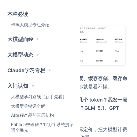
了：
本栏必读
下面是GLM5-1的api定价：
卡码大模型专栏介绍
大模型面经
大模型动态
Claude学习专栏
输入单价、输出单价、上下文长度、缓存存储、缓存命
入门认知
中
——每个词都认识，组合在一起就是看不懂。
大模型学习路线（新手先看）
更基本的问题：
一个汉字到底占几个 token？我发一段
大模型关键词全解
500 字的中文，究竟花了多少钱？GLM-5.1、GPT-
AI编程产品的三层架构
5.4、Opus 4.7 到底谁便宜？
Fable 5被破解？12万字系统提示
这篇文章就用三个主流模型的实际定价，把大模型计费
词全曝光