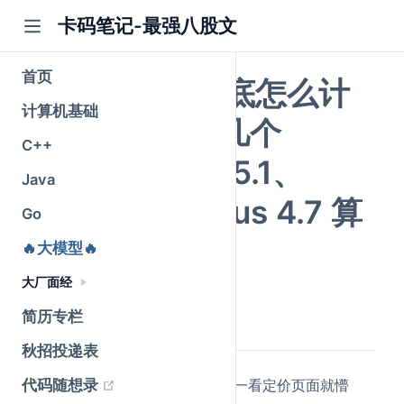
卡码笔记-最强八股文
首页
大模型 API 到底怎么计
计算机基础
费？一个汉字几个
C++
token？GLM-5.1、
Java
GPT-5.4、Opus 4.7 算
Go
给你看
🔥大模型🔥
大厂面经
公众号@卡码笔记
原创
简历专栏
2026-05-25
·
全文 4376 字
秋招投递表
(opens new window)
代码随想录
很多录友开始用大模型 API 了，一看定价页面就懵