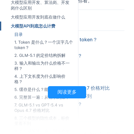
从 token 到账单，一步一步算给你看。
大模型应用开发、算法岗、开发
岗什么区别
大模型应用开发到底在做什么
目录
大模型API到底怎么计费
目录
Token 是什么？一个汉字几个 token？
1. Token 是什么？一个汉字几个
GLM-5.1 的定价结构拆解
token？
输入和输出为什么价格不一样？
2. GLM-5.1 的定价结构拆解
3. 输入和输出为什么价格不一
上下文长度为什么影响价格？
样？
缓存是什么？能省多少钱？
4. 上下文长度为什么影响价
完整算一遍：从请求到账单
格？
GLM-5.1 vs GPT-5.4 vs Opus 4.7 价格对比
5. 缓存是什么？能省多少钱？
阅读更多
三个模型的隐性成本，标价里看不到
6. 完整算一遍：从请求到账单
真实场景算一遍：到底谁便宜？
7. GLM-5.1 vs GPT-5.4 vs
Opus 4.7 价格对比
到底怎么选？
8. 三个模型的隐性成本，标价
里看不到
9. 真实场景算一遍：到底谁便