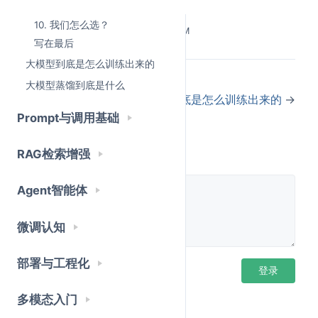
1. Token 是什么？一个汉字几个
宜？
token？
10. 我们怎么选？
Last Updated:
5/25/2026, 3:50:35 PM
写在最后
大模型到底是怎么训练出来的
Token 是大模型计费的基本单位。
你不是按"字"付
←
大模型应用开发到底在做什么
费，也不是按"行"付费，而是按 token 付费。
大模型蒸馏到底是什么
大模型到底是怎么训练出来的
→
那 token 和汉字是什么关系？
Prompt与调用基础
评论
RAG检索增强
英文的 token
Agent智能体
英文比较直观：
大约 1 个英文单词 = 1 个 token
。
微调认知
"Hello world"        → 2 tokens

1
2
部署与工程化
登录后评论
登录
短单词可能 1 个单词 = 1 token，长单词可能被拆成 2
多模态入门
个 token。比如 "unbelievable" 可能被拆成 "un" +