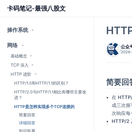
卡码笔记-最强八股文
HT
操作系统
网络
公众
2026-
基础概念
TCP 深入
HTTP 进阶
简要回
HTTP/1.0和HTTP/1.1的区别？
HTTP/2.0与HTTP/1.1相比有哪些主要改
在
HTTP/
进？
成三次握
HTTP是怎样实现多个TCP连接的
次响应每
简要回答
HTTP/2
详细回答
知识拓展