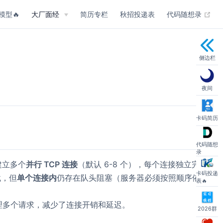
(op
模型🔥
大厂面经
简历专栏
秋招投递表
代码随想录
侧边栏
夜间
卡码简历
代码随想
录
建立多个
并行 TCP 连接
（默认 6-8 个），每个连接独立完
卡码投递
载，但
单个连接内
仍存在队头阻塞（服务器必须按照顺序依
表🔥
理多个请求，减少了连接开销和延迟。
2026群