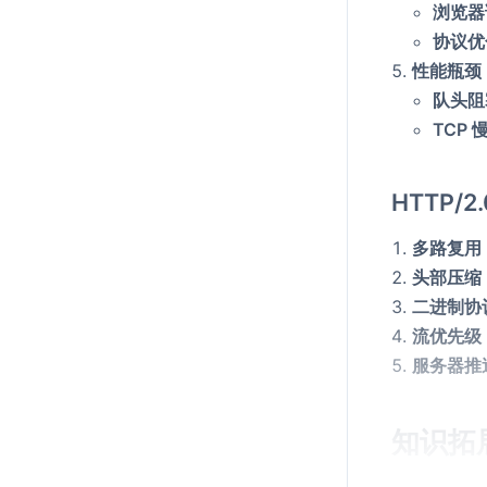
浏览器
协议优
性能瓶颈
队头阻塞
TCP 
HTTP/2
多路复用（M
头部压缩（H
二进制协议（
流优先级（St
服务器推送（
知识拓