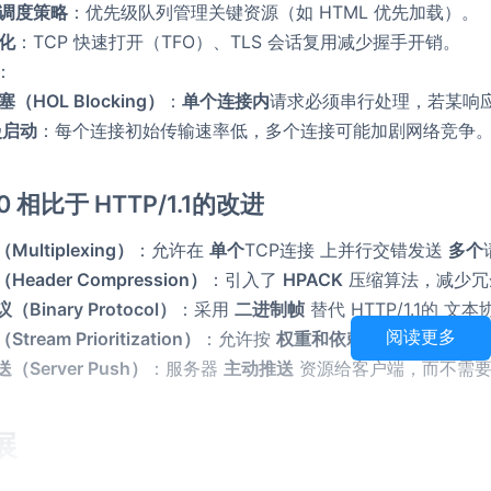
调度策略
：优先级队列管理关键资源（如 HTML 优先加载）。
化
：TCP 快速打开（TFO）、TLS 会话复用减少握手开销。
：
（HOL Blocking）
：
单个连接内
请求必须串行处理，若某响
慢启动
：每个连接初始传输速率低，多个连接可能加剧网络竞争
.0 相比于 HTTP/1.1的改进
ultiplexing）
：允许在
单个
TCP连接 上并行交错发送
多个
eader Compression）
：引入了
HPACK
压缩算法，减少冗
Binary Protocol）
：采用
二进制帧
替代 HTTP/1.1的
ream Prioritization）
：允许按
权重和依赖关系
优先传输关
阅读更多
Server Push）
：服务器
主动推送
资源给客户端，而不需要
展