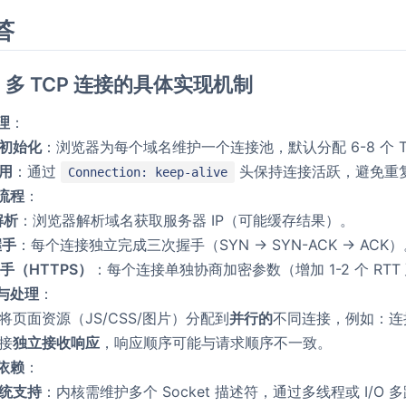
答
1.1 多 TCP 连接的具体实现机制
理
：
初始化
：浏览器为每个域名维护一个连接池，默认分配 6-8 个 
用
：通过
头保持连接活跃，避免重
Connection: keep-alive
流程
：
解析
：浏览器解析域名获取服务器 IP（可能缓存结果）。
握手
：每个连接独立完成三次握手（SYN → SYN-ACK → ACK
握手（HTTPS）
：每个连接单独协商加密参数（增加 1-2 个 RTT
与处理
：
将页面资源（JS/CSS/图片）分配到
并行的
不同连接，例如：连
接
独立接收响应
，响应顺序可能与请求顺序不一致。
依赖
：
统支持
：内核需维护多个 Socket 描述符，通过多线程或 I/O