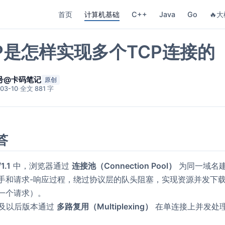
首页
计算机基础
C++
Java
Go
🔥大
TP是怎样实现多个TCP连接的
号@卡码笔记
原创
03-10
·
全文 881 字
答
1.1
中，浏览器通过
连接池（Connection Pool）
为同一域名
手和请求-响应过程，绕过协议层的队头阻塞，实现资源并发下
一个请求）。
及以后版本通过
多路复用（Multiplexing）
在单连接上并发处