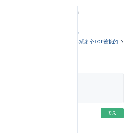
②
压缩率
：头部大小减少 50%-90%。
效果
：显著降低弱网环境下的传输开销。
Last Updated:
3/10/2026, 6:08:48 PM
二进制协议（Binary Protocol）
：
问题
：HTTP/1.1 的文本解析效率低（如换行符分
←
HTTP/1.0和HTTP/1.1的区别？
隔），且易出错。
HTTP是怎样实现多个TCP连接的
→
改进
：
①
二进制帧结构
：固定格式的帧头（类型、长
度、流 ID） + 载荷。
评论
②
帧类型
：HEADERS（元数据）、DATA（内
容）、PRIORITY（优先级）等。
效果
：解析速度更快，支持多路复用、优先级等
高级功能。
流优先级（Stream Prioritization）
：
问题
：HTTP/1.1 无法控制资源加载顺序，非关键
登录后评论
登录
资源可能阻塞关键内容，影响用户体验。
改进
：
①
优先级树
：通过权重（带宽分配比例）和依