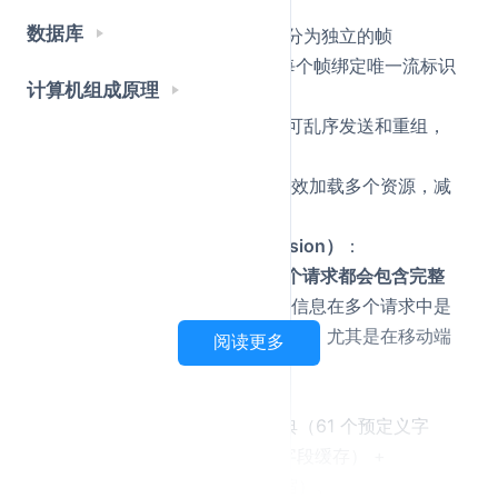
改进
：
数据库
①
二进制分帧
：将消息拆分为独立的帧
（HEADERS、DATA），每个帧绑定唯一流标识
计算机组成原理
符（Stream ID）。
②
并行传输
：不同流的帧可乱序发送和重组，
无需等待前序请求完成。
效果
：单个TCP连接即可高效加载多个资源，减
少延迟，提升吞吐量。
头部压缩（Header Compression）
：
问题
：在 HTTP/1.1 中，
每个请求都会包含完整
的头部信息
，即使这些头部信息在多个请求中是
相同的，这会导致带宽的浪费，尤其是在移动端
阅读更多
这种带宽有限的场景下。
改进
：
①
HPACK 算法
：静态字典（61 个预定义字
段） + 动态字典（自定义字段缓存） +
Huffman 编码（进一步压缩）。