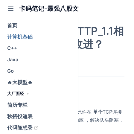
卡码笔记-最强八股文
首页
HTTP_2.0与HTTP_1.1相
计算机基础
比有哪些主要改进？
C++
Java
公众号@卡码笔记
原创
2026-03-10
·
全文 1197 字
Go
🔥大模型🔥
大厂面经
简要回答
简历专栏
多路复用（Multiplexing）
：允许在
单个
TCP连接
秋招投递表
上并行交错发送
多个
请求和响应 ，解决队头阻塞，
(opens new window)
代码随想录
提升传输效率。