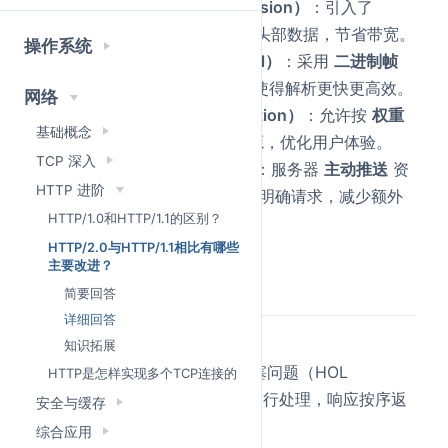
头部压缩（Header Compression）
：引入了
HPACK
压缩算法，减少冗余头部数据，节省带宽。
操作系统
二进制协议（Binary Protocol）
：采用
二进制帧
替代 HTTP/1.1的 文本协议，使得解析更快更高效。
网络
流优先级（Stream Prioritization）
：允许按
权重
基础概念
和依赖关系
优先传输关键资源，优化用户体验。
TCP 深入
服务器推送（Server Push）
：服务器
主动推送
资
HTTP 进阶
源给客户端，而不需要客户端明确请求，减少额外
HTTP/1.0和HTTP/1.1的区别？
请求延迟。
HTTP/2.0与HTTP/1.1相比有哪些
主要改进？
详细回答
简要回答
详细回答
多路复用（Multiplexing）
：
知识拓展
问题
：HTTP/1.1 的队头阻塞问题（HOL
HTTP是怎样实现多个TCP连接的
Blocking）导致请求必须串行处理，响应按序返
安全与缓存
回，传输效率低下。
综合应用