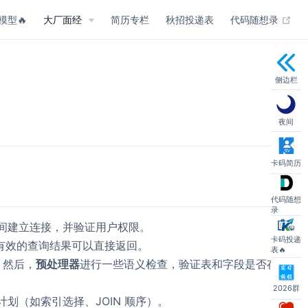
(op
模型🔥
大厂面经
简历专栏
秋招投递表
代码随想录
侧边栏
夜间
卡码简历
代码随想
录
之间建立连接，并验证用户权限。
卡码投递
有效的查询结果可以直接返回。
表🔥
，然后，
预处理器
进行一些语义检查，验证表和字段是否存
2026群
划（如索引选择、JOIN 顺序）。