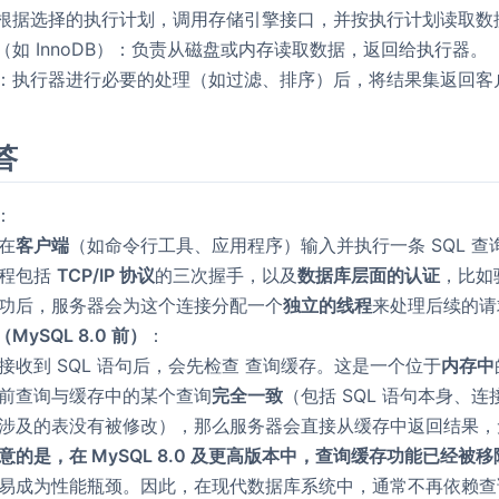
根据选择的执行计划，调用存储引擎接口，并按执行计划读取数
（如 InnoDB）：负责从磁盘或内存读取数据，返回给执行器。
：执行器进行必要的处理（如过滤、排序）后，将结果集返回客
答
：
在
客户端
（如命令行工具、应用程序）输入并执行一条 SQL 
过程包括
TCP/IP 协议
的三次握手，以及
数据库层面的认证
，比如
功后，服务器会为这个连接分配一个
独立的线程
来处理后续的请
MySQL 8.0 前）
：
接收到 SQL 语句后，会先检查 查询缓存。这是一个位于
内存中
前查询与缓存中的某个查询
完全一致
（包括 SQL 语句本身、
涉及的表没有被修改），那么服务器会直接从缓存中返回结果，
意的是，在 MySQL 8.0 及更高版本中，查询缓存功能已经被移
易成为性能瓶颈。因此，在现代数据库系统中，通常不再依赖查