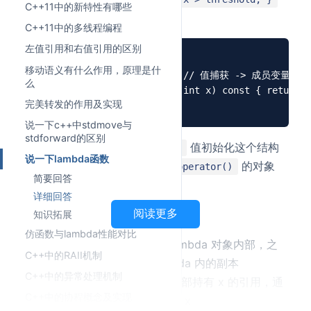
C++11中的新特性有哪些
编译器实际生成：
C++11中的多线程编程
左值引用和右值引用的区别
struct __lambda_1 {

1
移动语义有什么作用，原理是什
    int threshold;  // 值捕获 -> 成员变量

2
么
    bool operator()(int x) const { return x
3
完美转发的作用及实现
4
说一下c++中stdmove与
stdforward的区别
然后用当前作用域的
值初始化这个结构
threshold
说一下lambda函数
体。所以 lambda 就是一个有
的对象
operator()
简要回答
——和手写仿函数完全等价。
详细回答
捕获列表的底层机制
阅读更多
知识拓展
仿函数与lambda性能对比
值捕获：x 被拷贝到 lambda 对象内部，之
[x]
C++中的RAII机制
后外部 x 的变化不影响 lambda 内的副本
C++中的异常处理机制
引用捕获：lambda 内部持有 x 的引用，通
[&x]
C++中的协程概念及实现
过 lambda 修改会影响外部的 x