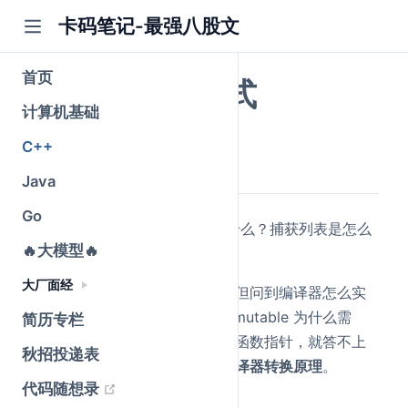
卡码笔记-最强八股文
首页
Lambda 表达式
计算机基础
公众号@卡码笔记
C++
原创
2026-05-23
·
全文 1010 字
Java
Go
面试官问："Lambda 的本质是什么？捕获列表是怎么
🔥大模型🔥
实现的？"
大厂面经
很多人能写出 lambda 的语法，但问到编译器怎么实
现的、捕获列表在底层是什么、mutable 为什么需
简历专栏
要、无捕获 lambda 为什么能转函数指针，就答不上
秋招投递表
来了。关键是理解 lambda 的
编译器转换原理
。
(opens new window)
代码随想录