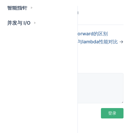
全部值捕获：所有用到的外部变量都拷贝一
[=]
智能指针
份
Last Updated:
5/23/2026, 4:51:07 PM
全部引用捕获：所有用到的外部变量都按引
[&]
并发与 I/O
用访问
←
说一下c++中stdmove与stdforward的区别
混合捕获：x 按值，y 按引用
[x, &y]
仿函数与lambda性能对比
→
mutable 的作用
默认情况下，lambda 的
是
的
operator()
const
评论
——值捕获的变量不能修改（因为是 const 成员函数
里的成员变量）。加
去掉 const 限定，允
mutable
许修改值捕获的副本（但不影响外部原变量）。
无捕获 lambda 与函数指针
无捕获的 lambda 没有成员变量，等价于一个普通函
登录后评论
登录
数。C++ 标准规定它可以隐式转换为对应签名的函数
指针。这让 lambda 能直接传给 C 风格的回调接口。