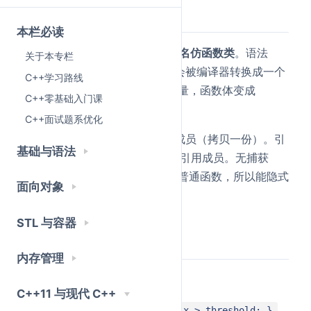
简要回答
本栏必读
Lambda 本质是编译器生成的
匿名仿函数类
。语法
关于本专栏
会被编译器转换成一个
[捕获列表](参数) { 函数体 }
C++学习路线
结构体：捕获的变量变成成员变量，函数体变成
C++零基础入门课
的实现。
operator()
C++面试题系优化
值捕获
：x 变成结构体的成员（拷贝一份）。引
[x]
基础与语法
用捕获
：x 变成结构体的引用成员。无捕获
[&x]
：结构体没有成员，等价于普通函数，所以能隐式
[]
面向对象
转为函数指针。
STL 与容器
详细回答
内存管理
编译器转换过程
C++11 与现代 C++
[threshold](int x) { return x > threshold; }