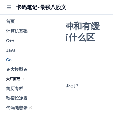
卡码笔记-最强八股文
首页
Go语言中无缓冲和有缓
计算机基础
冲的channel有什么区
C++
别？
Java
Go
公众号@卡码笔记
原创
2026-05-25
·
全文 908 字
🔥大模型🔥
大厂面经
无缓冲和有缓冲的channel有什么区别？
简历专栏
秋招投递表
简要回答
(opens new window)
代码随想录