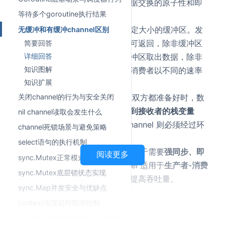
送者就绪。这种机制确保了数据交换的原子性和即
等待多个goroutine执行结果
时性。
有缓冲 channel
：拥有一个固定大小的缓冲区。发
无缓冲和有缓冲channel区别
送者只需将数据放入缓冲区即可返回，除非缓冲区
简要回答
已满；同理，接收者只需从缓冲区取出数据，除非
详细回答
缓冲区为空。这允许生产者和消费者以不同的速率
知识图解
知识扩展
运行。
实现机制
：无缓冲 channel 在双方都准备好时，数
关闭channel的行为与安全关闭
据往往
直接从发送者的栈拷贝到接收者的栈变量
nil channel读取会发生什么
中
，不经过缓冲区；有缓冲 channel 则必须经过环
channel死锁场景与避免策略
形缓冲区的拷贝。
select语句的执行机制
应用场景
：无缓冲 channel 适用于需要
强同步、即
阅读更多
sync.Mutex正常模式与饥饿模式
时确认
的场景；有缓冲 channel 适用于
生产者-消费
sync.Mutex底层锁状态实现
者模型
，用于平滑突发流量或提高吞吐量。
sync.Map并发安全与优缺点
context实现超时取消控制
知识图解
Context.Value使用场景与注意事