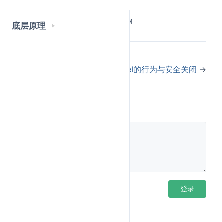
项
Last Updated:
5/25/2026, 3:50:35 PM
底层原理
←
等待多个goroutine执行结果
关闭channel的行为与安全关闭
→
评论
知识扩展
在 Go 运行时，channel 由
结构体表示。
底
hchan
层工作原理
如下：
登录后评论
登录
环形缓冲区：
buf 指向一个数组，dataqsiz 是其长度。
sendx 和 recvx 分别记录发送和接收的索引，利