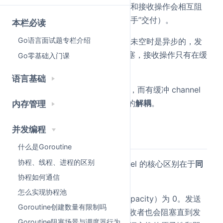
无缓冲 channel
是同步的，发送和接收操作会相互阻
塞，直到双方都准备好（即“手递手”交付）。
本栏必读
Go语言面试题专栏介绍
有缓冲 channel
在缓冲区未满或未空时是异步的，发
送操作只有在缓冲区满时才会阻塞，接收操作只有在缓
Go零基础入门课
冲区空时才会阻塞。
语言基础
无缓冲 channel 保证了强同步性，而有缓冲 channel
实现了发送和接收操作在时间上的
解耦
。
内存管理
并发编程
详细回答
什么是Goroutine
协程、线程、进程的区别
无缓冲 channel 和有缓冲 channel 的核心区别在于
同
步性
和
内部存储结构
。
协程如何通信
怎么实现协程池
无缓冲 channel
：其容量（capacity）为 0。发送
Goroutine创建数量有限制吗
者会阻塞直到接收者就绪，接收者也会阻塞直到发
Goroutine阻塞场景与调度器行为