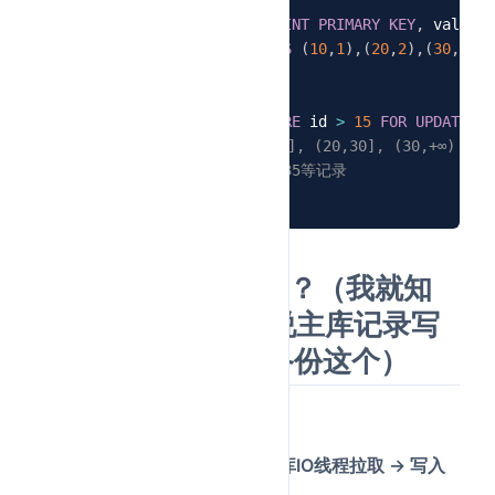
14
CREATE
TABLE
 t 
(
id 
INT
PRIMARY
KEY
,
 val 
INT
15
INSERT
INTO
 t 
VALUES
(
10
,
1
)
,
(
20
,
2
)
,
(
30
,
3
)
;
16
17
BEGIN
;
18
SELECT
*
FROM
 t 
WHERE
 id 
>
15
FOR
UPDATE
;
19
-- 锁住的范围：(10,20], (20,30], (30,+∞)
20
-- 防止插入id=15,25,35等记录
21
COMMIT
;
22
6.mysql的主从复制？（我就知
道个binlog，然后说主库记录写
操作啥的别的库去备份这个）
简要回答：
主从复制 =
主库写binlog → 从库IO线程拉取 → 写入