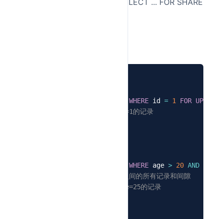
所有SELECT隐式转换为SELECT ... FOR SHARE
使用表级锁或更强的行级锁
完全串行执行
sql代码示例
-- 1. 记录锁示例
1
BEGIN
;
2
SELECT
*
FROM
 users 
WHERE
 id 
=
1
FOR
UPDATE
3
-- 其他事务不能修改id=1的记录
4
COMMIT
;
5
6
-- 2. 间隙锁防止幻读
7
BEGIN
;
8
SELECT
*
FROM
 users 
WHERE
 age 
>
20
AND
 age 
9
-- 锁住age在(20,30)之间的所有记录和间隙
10
-- 防止其他事务插入age=25的记录
11
COMMIT
;
12
13
-- 3. 临键锁示例