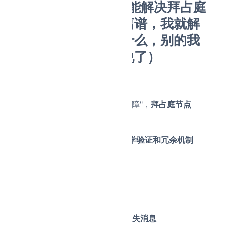
7.raft算法为什么不能解决拜占庭
问题？（这个是真离谱，我就解
释了拜占庭问题是什么，别的我
实在是不知道怎么说了）
简要回答：
Raft假设节点
是"诚实的但可能故障"，
拜占庭节点
是"恶意的可能撒谎"
Raft缺乏拜占庭容错所需的密码学验证和冗余机制
详细回答：
拜占庭问题
vs
普通故障
：
普通故障
（Crash Fault）：
节点可能崩溃、网络可能丢失消息