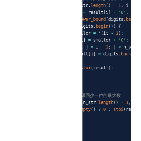
for
(
int
 i 
=
 n_str
.
length
(
)
-
1
;
 i 
>=
0
66
int
 current 
=
 result
[
i
]
-
'0'
;
67
auto
 it 
=
lower_bound
(
digits
.
begin
(
68
if
(
it 
!=
 digits
.
begin
(
)
)
{
69
int
 smaller 
=
*
(
it 
-
1
)
;
70
            result
[
i
]
=
 smaller 
+
'0'
;
71
for
(
int
 j 
=
 i 
+
1
;
 j 
<
 n_str
.
l
72
                result
[
j
]
=
 digits
.
back
(
)
+
73
}
74
return
stoi
(
result
)
;
75
}
76
}
77
78
// 如果还是不行，返回少一位的最大数
79
    result 
=
string
(
n_str
.
length
(
)
-
1
,
 dig
80
return
 result
.
empty
(
)
?
0
:
stoi
(
result
81
}
82
83
int
main
(
)
{
84
int
 n 
=
23311
;
85