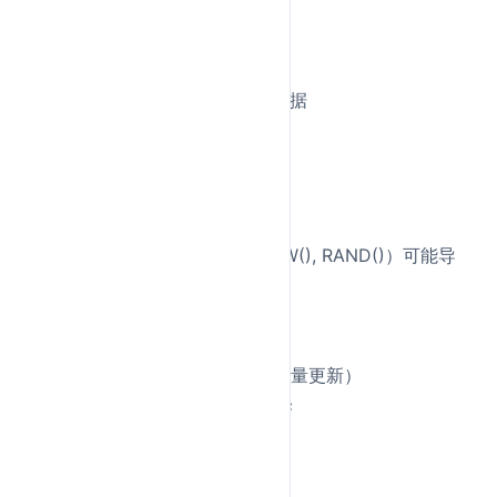
b)
SQL线程
：
读取relay log中的事件
重放SQL语句，更新从库数据
复制格式
（binlog_format）：
STATEMENT：记录SQL语句
优点：日志量小
缺点：不确定性函数（NOW(), RAND()）可能导
致主从不一致
ROW：记录每行数据的变化
优点：数据一致性强
缺点：日志量大（特别是批量更新）
MIXED：混合模式，自动选择
复制拓扑：