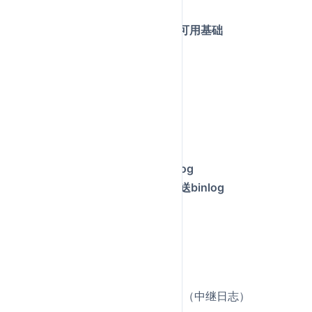
relay log → SQL线程重放
用途：
读写分离、数据备份、高可用基础
详细回答：
MySQL
主从复制核心流程
：
主库（Master）
：
启用binlog
（二进制日志）
主库的更新操作记录到binlog
有专门的dump线程负责发送binlog
从库（Slave）
：
a)
IO线程
：
连接主库，请求binlog
接收binlog并写入relay log（中继日志）