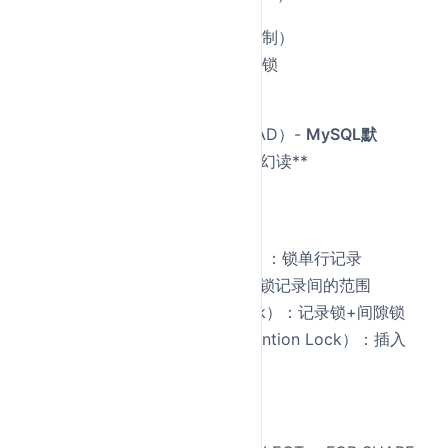
使用MVCC（多版本并发控制）
只在修改时加锁，使用记录锁
语句开始时生成ReadView
可重复读
（REPEATABLE READ）-
MySQL默
认
：-** MVCC + 间隙锁防止幻读**
事务开始时生成ReadView
锁类型：
记录锁
（Record Lock）：锁单行记录
间隙锁
（Gap Lock）：锁记录间的范围
临键锁
（Next-Key Lock）：记录锁+间隙锁
插入意向锁
（Insert Intention Lock）：插入
时使用
串行化（SERIALIZABLE）：