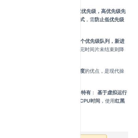
优先级调度：
为每个进程分配优先级，高优先级先
执行
，可分为
抢占式和非抢占式
，需
防止低优先级
饥饿
。
多级反馈队列（MLFQ）：
多个优先级队列，新进
程进入最高优先级队列
，执行完时间片未结束则降
低优先级。
结合了
时间片轮转
和
优先级调度
的优点，是现代操
作系统常用算法。
完全公平调度（CFS）- Linux特有
：
基于虚拟运行
时间
，保证
每个进程获得公平CPU时间
，使用
红黑
树管理进程
。
多级反馈队列图解