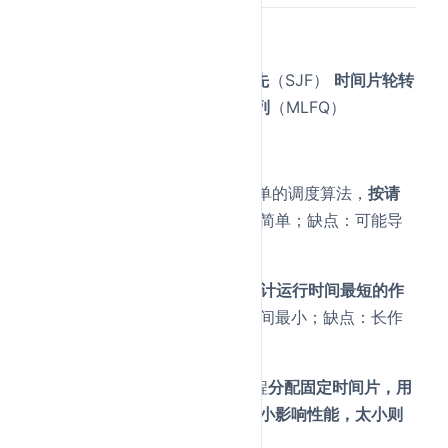
简要回答：
先来先服务
（FCFS）
短作业优先
（SJF）
时间片轮转
（RR）
优先级调度
多级反馈队列
（MLFQ）
详细回答：
先来先服务（FCFS）： 最简单的调度算法，
按请
求到达顺序执行
。优点：实现简单；缺点：可能导
致短作业等待时间长。
短作业优先（SJF）： 选择
估计运行时间最短的作
业先执行
。优点：平均等待时间最小；缺点：长作
业可能饥饿。
时间片轮转（RR）： 每个进程
分配固定时间片，用
完后放到队列末尾
，
时间片大小影响性能，太小则
上下文切换频繁
。