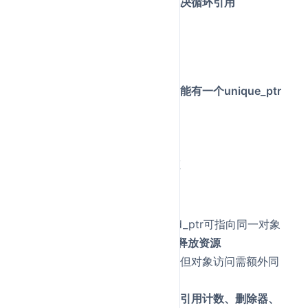
weak_ptr：不增加引用计数，解决循环引用
详细回答：
unique_ptr：
独占式所有权，同一时间只能有一个unique_ptr
指向对象
禁用拷贝构造和拷贝赋值
支持移动语义
离开作用域时自动释放资源
shared_ptr：
共享式所有权
，多个shared_ptr可指向同一对象
使用引用计数，
计数为0时释放资源
线程安全的
引用计数增
减（但对象访问需额外同
步）
控制块包含：
引用计数、弱引用计数、删除器、