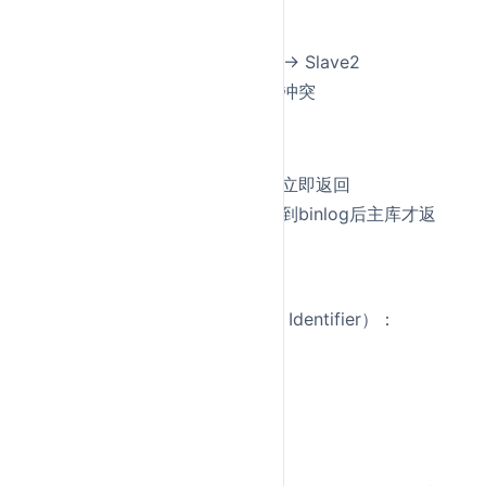
一主一从：基本配置
一主多从：读写分离
级联复制：Master → Slave1 → Slave2
双主复制：互为主从，需注意冲突
半同步复制：
默认是异步复制：主库提交后立即返回
半同步：至少一个从库确认收到binlog后主库才返
回
增强数据安全性，但影响性能
GTID复制
（Global Transaction Identifier）：
每个事务有全局唯一ID
简化故障切换和维护
避免主从不一致问题