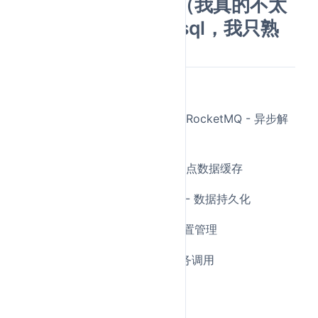
mysql、redis啥的（我真的不太
会中间件，他说mysql，我只熟
悉这个）
简要回答：
消息队列
：RabbitMQ、Kafka、RocketMQ - 异步解
耦
缓存
：Redis、Memcached - 热点数据缓存
数据库
：MySQL、PostgreSQL - 数据持久化
配置中心
：Nacos、Apollo - 配置管理
RPC框架
：Dubbo、gRPC - 服务调用
详细回答：