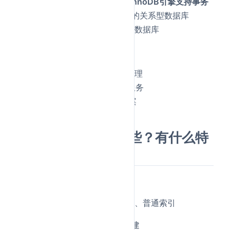
MySQL
：
关系型数据库，InnoDB引擎支持事务
PostgreSQL：功能更丰富的关系型数据库
MongoDB：文档型NoSQL数据库
服务治理：
Nacos：服务发现、配置管理
ZooKeeper：分布式协调服务
Consul：服务网格解决方案
4.innodb索引有哪些？有什么特
点？
简要回答：
B+树索引
：主键索引、唯一索引、普通索引
哈希索引
：自适应哈希，自动创建