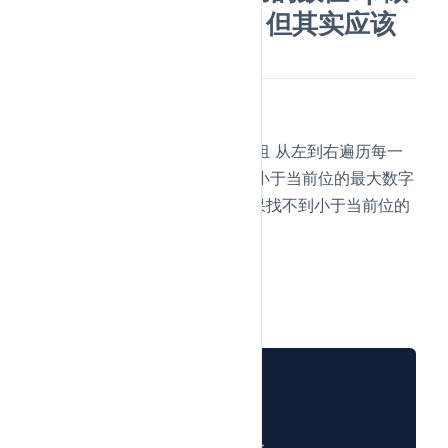
的，最后做出来了，但其实应该
用贪心可能更好
答：
贪心算法思路： 将n转为字符数组 从左到右遍历每一
位 对于当前位置，尝试： a) 用小于当前位的最大数字
填充，后面全用最大数字 b) 如果找不到小于当前位的
数字，则回溯到前一位减小
c++版本
贪心算法实现：
#
include
<iostream>
1
#
include
<vector>
2
#
include
<string>
3
#
include
<algorithm>
4