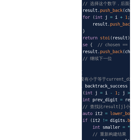
// 选择这个数字，后面全用
25
                    result
.
push_back
(
chosen
26
for
(
int
 j 
=
 i 
+
1
;
 j 
<
27
                        result
.
push_back
(
di
28
}
29
return
stoi
(
result
)
;
30
}
else
{
// chosen == curr
31
                    result
.
push_back
(
chosen
32
// 继续下一位
33
}
34
}
else
{
35
// 没有小于等于current_dig
36
bool
 backtrack_success 
=
fa
37
for
(
int
 j 
=
 i 
-
1
;
 j 
>=
0
;
38
int
 prev_digit 
=
 result
39
// 查找比result[j]小的
40
auto
 it2 
=
lower_bound
(
41
if
(
it2 
!=
 digits
.
begin
42
int
 smaller 
=
*
(
it2
43
// 重新构建结果
44