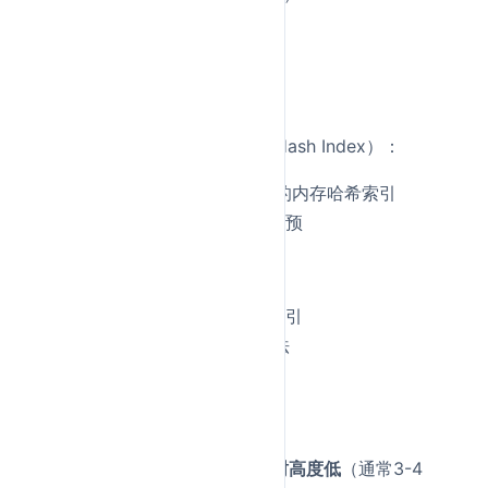
多列组合的索引
遵循
最左前缀匹配原则
可以用于
索引覆盖查询
自适应哈希索引
（Adaptive Hash Index）：
InnoDB自动为热点页创建的内存哈希索引
完全自动管理，无需用户干预
全文索引
（FULLTEXT）：
用于全文搜索，基于倒排索引
支持MATCH AGAINST语法
MySQL 5.6后InnoDB支持
特点总结：
B+树结构：适合范围查询，树高度低
（通常3-4