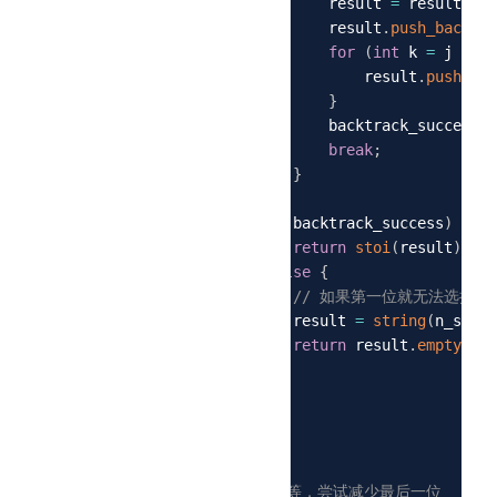
                        result 
=
 result
.
sub
45
                        result
.
push_back
(
sm
46
for
(
int
 k 
=
 j 
+
1
;
47
                            result
.
push_bac
48
}
49
                        backtrack_success 
=
50
break
;
51
}
52
}
53
if
(
backtrack_success
)
{
54
return
stoi
(
result
)
;
55
}
else
{
56
// 如果第一位就无法选择
57
                    result 
=
string
(
n_str
.
l
58
return
 result
.
empty
(
)
?
59
}
60
}
61
}
62
}
63
64
// 如果所有位都相等，尝试减少最后一位
65