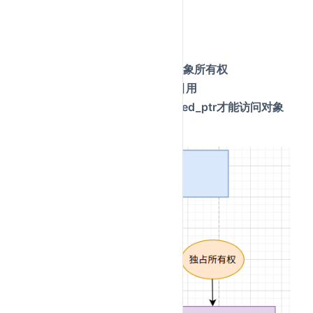
分配器
等
weak_ptr：
不增加引用计数，不拥有对象所有权
用于打破shared_ptr循环引用
必须通过lock()转换为shared_ptr才能访问对象
智能指针图解