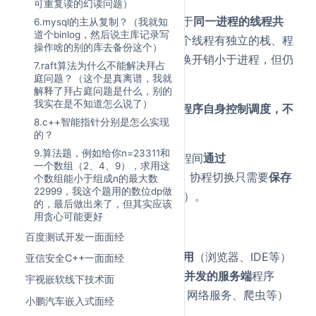
可重复读的幻读问题）
线程是CPU调度的基本单位
，属于
同一进程的线程共
6.mysql的主从复制？（我就知
道个binlog，然后说主库记录写
享进程的内存空间和资源
，但每个线程有独立的栈、程
操作啥的别的库去备份这个）
序计数器和寄存器状态。线程切换开销小于进程，但仍
7.raft算法为什么不能解决拜占
需内核态切换。
庭问题？（这个是真离谱，我就
解释了拜占庭问题是什么，别的
我实在是不知道怎么说了）
协程
是
用户态的轻量级线程
，由
程序自身控制调度，不
8.c++智能指针分别是怎么实现
涉及内核切换
。
的？
9.算法题，例如给你n=23311和
一个
线程内可运行多个协程
，协程间
通过
一个数组（2、4、9），求用这
yield/suspend主动让出执行权
，协程切换只需要
保存
个数组能小于组成n的最大数
22999，我这个题用的数位dp做
少量寄存器
，
开销极 小
（纳秒级）。
的，最后做出来了，但其实应该
用贪心可能更好
应用场景：
百度测试开发一面面经
进程
：需要
严格隔离的独立应用
（浏览器、IDE等）
亚信安全C++一面面经
线程
：
CPU密集型计算、需要并发的服务端
程序
宇视嵌软线下技术面
协程
：
高并发I/O密集型应用
（网络服务、爬虫等）
小鹏汽车嵌入式面经