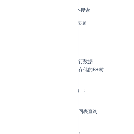
全文索引
：FULLTEXT，用于文本搜索
空间索引
：SPATIAL，用于地理数据
详细回答：
聚簇索引
（Clustered Index）：
主键索引，叶子节点存储整行数据
表数据本身就是按主键顺序存储的B+树
每个表只能有一个聚簇索引
二级索引
（Secondary Index）：
唯一索引、普通索引
叶子节点存储主键值，需要回表查询
可以有多个二级索引
联合索引
（Composite Index）：