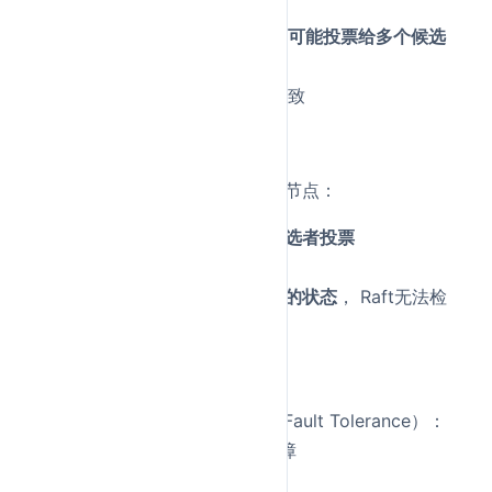
简单多数原则失效
：
在拜占庭场景中，恶意节点可能投票给多个候选
者
或在不同节点面前表现不一致
举例说明：
假设5节点Raft集群，2个拜占庭节点：
拜占庭节点可能同时给多个候选者投票
可能发送矛盾的日志条目
可能在不同节点面前假装不同的状态
， Raft无法检
测这种欺诈行为。
拜占庭容错解决方案
：
PBFT
（Practical Byzantine Fault Tolerance）：
需要3f+1个节点容忍f个故障
使用三阶段提交和消息签名