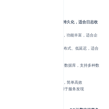
一些重要中间件：
消息队列（MQ）：
Kafka：高吞吐、分布式、持久化，适合日志收
集、流处理
RabbitMQ：支持多种协议，功能丰富，适合企
业级应用
RocketMQ：阿里开源，分布式、低延迟，适合
电商场景
缓存中间件：-** Redis：内存数据库，支持多种数
据结构，单线程模型**
Memcached：纯内存缓存，简单高效
Etcd：分布式键值存储，用于服务发现
数据库相关：