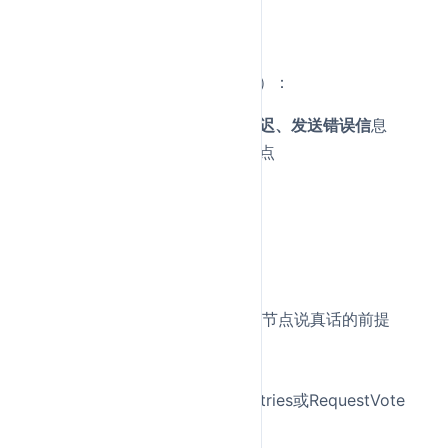
但节点不会发送错误信息
Raft、Paxos解决这类问题
2.
拜占庭故障
（Byzantine Fault）：
节点可能任意行为：崩溃、延迟、发送错误信
息
可能被黑客控制或存在恶意节点
需要拜占庭容错（BFT）算法
Raft的局限性
：
信任假设
：
Raft假设所有节点是诚实
领导选举、日志复制都基于节点说真话的前提
缺乏验证机制
：
没有消息签名验证
无法防止伪造的AppendEntries或RequestVote
消息