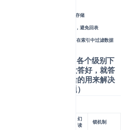
层）
索引组织表：数据按主键顺序存储
覆盖索引：查询只需扫描索引，避免回表
索引下推：MySQL 5.6优化，在索引中过滤数据
5.事务的隔离级别，各个级别下
有哪些锁（这个锁没答好，就答
了记录锁、间隙锁啥的用来解决
可重复读的幻读问题）
答：
隔离
脏
不可重
幻
锁机制
级别
读
复读
读