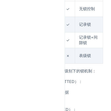
读未
无锁控制
✓
✓
✓
提交
读已
记录锁
✗
✓
✓
提交
可重
记录锁+间
✗
✗
✓
复读
隙锁
串行
表级锁
✗
✗
✗
化
MySQL InnoDB引擎
在不同隔离级别下的锁机制：
读未提交
（READ UNCOMMITTED）：
无锁控制，直接读取最新数据
可能读到未提交事务的数据
读已提交
（READ COMMITTED）：