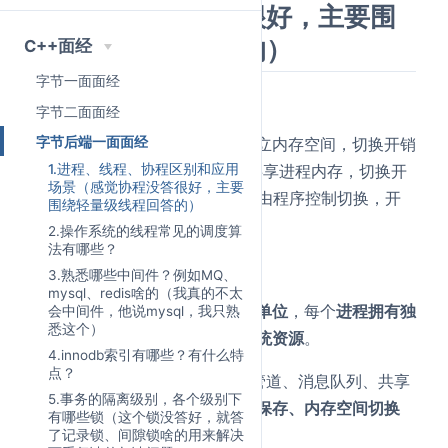
景（感觉协程没答很好，主要围
绕轻量级线程回答的）
C++面经
字节一面面经
简要回答：
字节二面面经
字节后端一面面经
进程
：资源分配最小单位，有独立内存空间，切换开销
大
线程
：CPU调度最小单位，共享进程内存，切换开
1.进程、线程、协程区别和应用
场景（感觉协程没答很好，主要
销中等
协程
：用户态"微线程"，由程序控制切换，开
围绕轻量级线程回答的）
销极小
2.操作系统的线程常见的调度算
法有哪些？
详细回答：
3.熟悉哪些中间件？例如MQ、
mysql、redis啥的（我真的不太
进程是操作系统资源分配的基本单位
，每个
进程拥有独
会中间件，他说mysql，我只熟
悉这个）
立的地址空间、文件描述符等系统资源
。
4.innodb索引有哪些？有什么特
点？
进程间通信需要
通过IPC机制
（管道、消息队列、共享
5.事务的隔离级别，各个级别下
内存等）。
进程
切换涉及
上下文保存、内存空间切换
有哪些锁（这个锁没答好，就答
等，
开销较大
。
了记录锁、间隙锁啥的用来解决