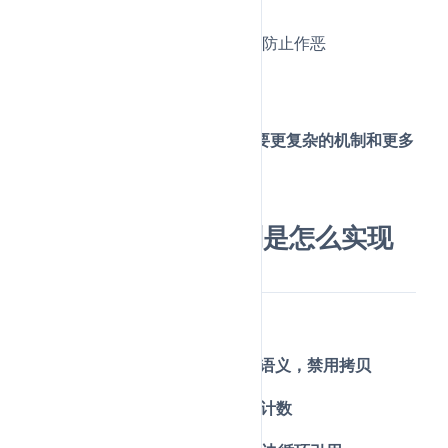
工作量证明
（PoW）：
比特币使用，通过算力成本防止作恶
权益证明（PoS）及其他
：
以太坊2.0等使用
总结：
Raft是CFT算法，BFT需要更复杂的机制和更多
冗余节点
。
8.c++智能指针分别是怎么实现
的？
简要回答：
unique_ptr：独占所有权，移动语义，禁用拷贝
shared_ptr：共享所有权，引用计数