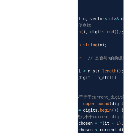
using
namespace
 std
;
5
6
int
findMaxNumber
(
int
 n
,
 vector
<
int
>
&
 digit
7
// 排序digits，方便查找
8
sort
(
digits
.
begin
(
)
,
 digits
.
end
(
)
)
;
9
10
    string n_str 
=
to_string
(
n
)
;
11
    string result
;
12
bool
 tight 
=
true
;
// 是否与n的前缀严格
13
14
for
(
int
 i 
=
0
;
 i 
<
 n_str
.
length
(
)
;
 i
++
15
int
 current_digit 
=
 n_str
[
i
]
-
'0'
;
16
17
if
(
tight
)
{
18
// 查找小于等于current_digit的
19
auto
 it 
=
upper_bound
(
digits
.
be
20
if
(
it 
!=
 digits
.
begin
(
)
)
{
21
// 找到小于current_digit的
22
int
 chosen 
=
*
(
it 
-
1
)
;
23
if
(
chosen 
<
 current_digit
)
24