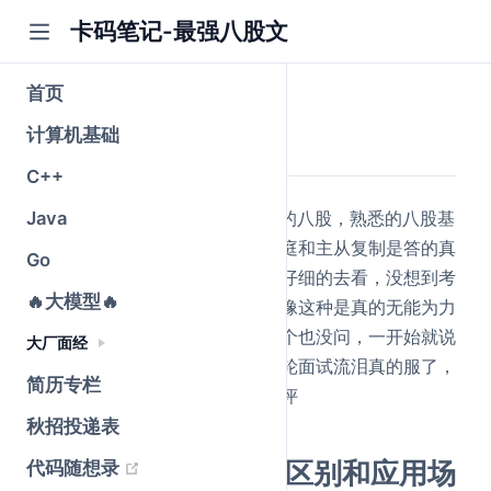
卡码笔记-最强八股文
首页
公众号@卡码笔记
原创
计算机基础
2026-05-25
·
全文 6663 字
C++
Java
全过程50min左右，没有考很难的八股，熟悉的八股基
本上答的很全面，但是例如拜占庭和主从复制是答的真
Go
的不好，这些了解过但是没有很仔细的去看，没想到考
🔥大模型🔥
了，虽然每个问题我都能说，但像这种是真的无能为力
感觉最后应该是无了，项目他一个也没问，一开始就说
大厂面经
考基础知识和算法，而且还要三轮面试流泪真的服了，
简历专栏
字节我第一次面试，感觉会脏面评
秋招投递表
1.进程、线程、协程区别和应用场
(opens new window)
代码随想录