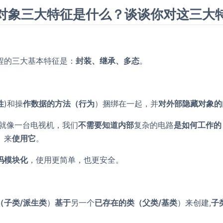
面向对象三大特征是什么？谈谈你对这三大
程的三大基本特征是：
封装、继承、多态
。
性
)和操
作数据的方法（行为
）捆绑在一起，并
对外部隐藏对象的
 就像一台电视机，我们
不需要知道内部
复杂的电路
是如何工作的
）来
使用它
。
码模块化
，使用更简单，也更安全。
（子类/派生类
）
基于
另一个
已存在的类（父类/基类
）来创建,
子