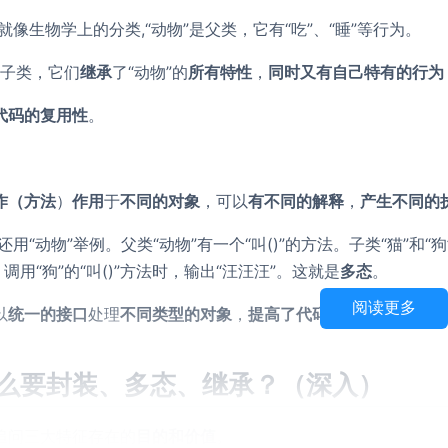
就像生物学上的分类,“动物”是父类，它有“吃”、“睡”等行为。
”是子类，它们
继承
了“动物”的
所有特性
，
同时又有自己特有的行为
代码的复用性
。
作（方法
）
作用
于
不同的对象
，可以
有不同的解释
，
产生不同的
还用“动物”举例。父类“动物”有一个“叫()”的方法。子类“猫”和“
；调用“狗”的“叫()”方法时，输出“汪汪汪”。这就是
多态
。
阅读更多
以
统一的接口
处理
不同类型的对象
，
提高了代码的灵活性
和
可扩
为什么要封装、多态、继承？（深入）
追问三大特征存在的
目的和价值
。