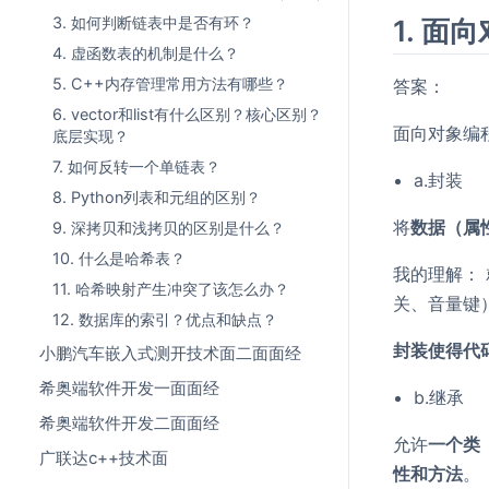
1. 
3. 如何判断链表中是否有环？
4. 虚函数表的机制是什么？
5. C++内存管理常用方法有哪些？
答案：
6. vector和list有什么区别？核心区别？
面向对象编
底层实现？
7. 如何反转一个单链表？
a.封装
8. Python列表和元组的区别？
将
数据（属
9. 深拷贝和浅拷贝的区别是什么？
10. 什么是哈希表？
我的理解：
11. 哈希映射产生冲突了该怎么办？
关、音量键
12. 数据库的索引？优点和缺点？
封装使得代
小鹏汽车嵌入式测开技术面二面面经
希奥端软件开发一面面经
b.继承
希奥端软件开发二面面经
允许
一个类
广联达c++技术面
性和方法
。