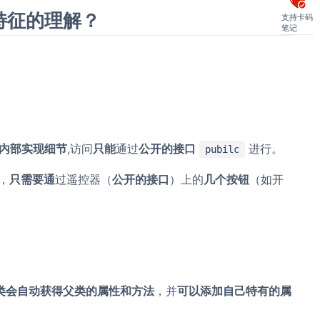
特征的理解？
支持卡码
笔记
内部实现细节
,访问
只能
通过
公开的接口
进行。
pubilc
，
只需要通
过遥控器（
公开的接口
）上的
几个按钮
（如开
类会自动获得父类的属性和方法
，并
可以添加自己特有的属