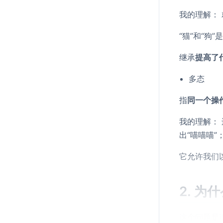
我的理解： 
“猫”和“狗
继承
提高了
多态
指
同一个操
我的理解： 
出“喵喵喵”
它允许我们
2. 
这个问题是