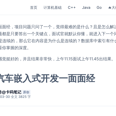
首页
计算机基础
C++
Java
Go
🔥大
面面经，项目问题只问了一个，觉得最难的是什么？且是怎么解决的
题都是只要答出一个关键点，面试官就默认你懂，就进入下一个
tor是连续的，那么它在内容是为什么是连续的？数据库中索引有
看你掌握的深度。
觉挺好的，并且结果非常快，上午11.15面试上午11.45出结果。
汽车嵌入式开发一面面经
号@卡码笔记
原创
03-30
·
全文 3825 字