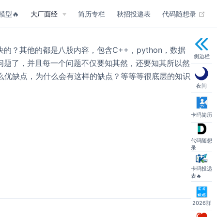
(op
模型🔥
大厂面经
简历专栏
秋招投递表
代码随想录
？其他的都是八股内容，包含C++，python，数据
侧边栏
问题了，并且每一个问题不仅要知其然，还要知其所以然，
什么优缺点，为什么会有这样的缺点？等等等很底层的知识
夜间
卡码简历
代码随想
录
卡码投递
表🔥
2026群