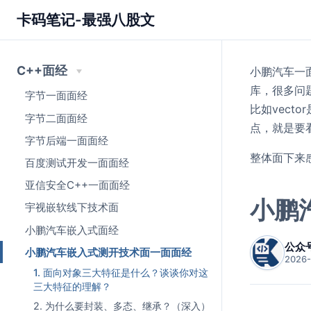
卡码笔记-最强八股文
C++面经
小鹏汽车一
库，很多问
字节一面面经
比如vec
字节二面面经
点，就是要
字节后端一面面经
整体面下来感
百度测试开发一面面经
亚信安全C++一面面经
小鹏
宇视嵌软线下技术面
小鹏汽车嵌入式面经
公众
小鹏汽车嵌入式测开技术面一面面经
2026-
1. 面向对象三大特征是什么？谈谈你对这
三大特征的理解？
2. 为什么要封装、多态、继承？（深入）