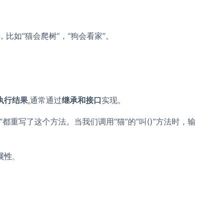
，比如“猫会爬树”，“狗会看家”。
执行结果
,通常通过
继承和接口
实现。
狗”都重写了这个方法。当我们调用“猫”的“叫()”方法时，输
展性
。