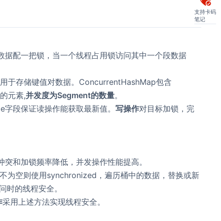
支持卡码
笔记
数据配一把锁，当一个线程占用锁访问其中一个段数据
y用于存储键值对数据。ConcurrentHashMap包含
构的元素,
并发度为Segment的数量
。
latile字段保证读操作能获取最新值。
写操作
对目标加锁，完
冲突和加锁频率降低，并发操作性能提高。
空则使用synchronized，遍历桶中的数据，替换或新
问时的线程安全。
作
采用上述方法实现线程安全。