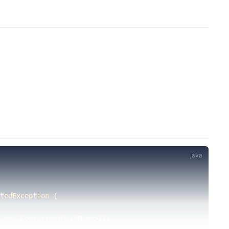
tedException
{
new
ConcurrentHashMap
<
>
(
)
;