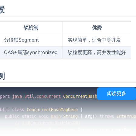
景
锁机制
优势
分段锁Segment
实现简单，适合中等并发
CAS+局部synchronized
锁粒度更高，高并发性能好
例
阅读更多
port
java
.
util
.
concurrent
.
ConcurrentHashMap
;
blic
class
ConcurrentHashMapDemo
{
public
static
void
main
(
String
[
]
 args
)
throws
Interrup
// 创建ConcurrentHashMap实例
ConcurrentHashMap
<
String
,
Integer
>
 concurrentMap 
=