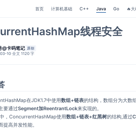
首页
计算机基础
C++
Java
Go
🔥大
currentHashMap线程安全
号@卡码笔记
原创
03-10
·
全文 1120 字
答
rentHashMap在JDK1.7中使用
数组+链表
的结构，数组分为大数
主要通过
Segment加ReentrantLock
来实现的。
8中，ConcurrentHashMap使用
数组+链表+红黑树
的结构,通过
C
而提高并发性能。