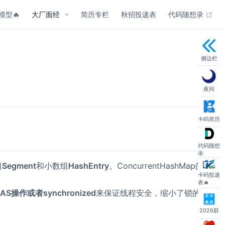
(op
模型🔥
大厂面经
简历专栏
秋招投递表
代码随想录
侧边栏
夜间
卡码简历
代码随想
录
组
Segment
和小数组
HashEntry
。ConcurrentHashMap的
卡码投递
表🔥
AS操作或者synchronized
来保证线程安全，缩小了锁的
2026群