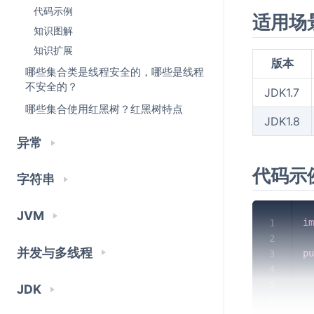
代码示例
适用场
知识图解
知识扩展
版本
哪些集合类是线程安全的，哪些是线程
不安全的？
JDK1.7
哪些集合使用红黑树？红黑树特点
JDK1.8
异常
代码示
字符串
JVM
im
1
2
并发与多线程
pu
3
4
5
JDK
6