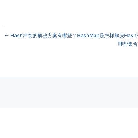
// 添加元素
      concurrentMap
.
put
(
"apple"
,
10
)
;
      concurrentMap
.
put
(
"banana"
,
20
)
;
// 并发场景：启动两个线程同时操作map
←
Hash冲突的解决方案有哪些？HashMap是怎样解决Has
Thread
 thread1 
=
new
Thread
(
(
)
->
{
哪些集合
// 原子操作：如果key不存在则添加
          concurrentMap
.
putIfAbsent
(
"orange"
,
15
)
;
// 原子操作：更新值（将banana的数量加5）
          concurrentMap
.
computeIfPresent
(
"banana"
,
(
k
,
 v
}
)
;
Thread
 thread2 
=
new
Thread
(
(
)
->
{
// 原子操作：获取并移除元素
Integer
 value 
=
 concurrentMap
.
remove
(
"apple"
)
;
System
.
out
.
println
(
"Thread2 移除了 apple: "
+
 
}
)
;
// 启动线程
      thread1
.
start
(
)
;