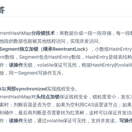
答
rrentHashMap
分段锁技术
：将数据分成一段一段存储，每一段
他段的数据也能被其他线程访问，实现并发访问。
Segment独立加锁（继承ReentrantLock）
，小数组HashEntr
ent数组，Segment包含HashEntry数组，HashEntry是链表结
作：
读操作
无锁，volatile保证可见性，根据HashEntry的vo
放，同一Segment写操作互斥。
AS/局部synchronized
实现线程安全。
rrentHashMap对
头结点加锁
保证线程安全，锁粒度变小，发生
素时：判断容器是否为空，如果为空利用CAS设置该节点；如果不为
到桶中，最后再判断是否需要转为红黑树，这样可以保证并发访
作：
读操作
无锁，通过volatile保证可见性，支持并发读。
写操