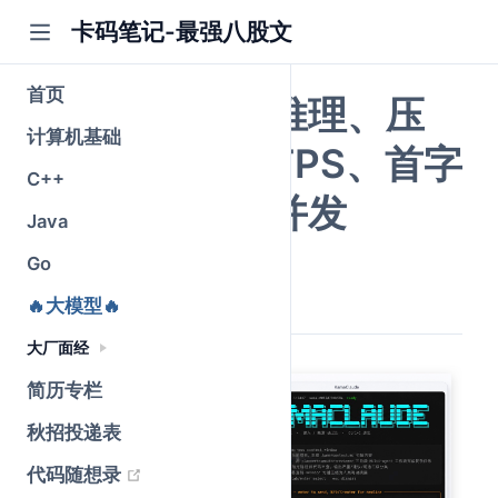
卡码笔记-最强八股文
首页
大模型部署、推理、压
计算机基础
测核心指标：TPS、首字
C++
延迟、吞吐、并发
Java
Go
公众号@卡码笔记
原创
2026-06-16
·
全文 2407 字
🔥大模型🔥
大厂面经
简历专栏
秋招投递表
(opens new window)
代码随想录