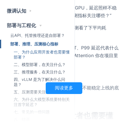
面试官摇摇头：“我给你换最强的GPU，延迟照样不稳
微调认知
定。你的推理服务怎么做的？压测指标关注哪些？”
部署与工程化
他：“我就直接调用模型 API，压测看了下平均耗
时……”
云API、托管推理还是自部署？
部署、推理、压测核心指标
面试官：“那你知道 TTFT、TPOT、P99 延迟代表什么
一、为什么应用开发者也需要懂
吗？KV Cache、vLLM、PagedAttention 你在项目里
部署？
怎么用的？”
二、模型部署，在关注什么？
三、推理服务，在关注什么？
他：“阿巴阿巴阿巴。。。”
四、vLLM 是为了解决什么问
题？
部署、推理、压测才是大模型应用能不能稳定上线的底
阅读更多
五、压测需要关注的指标
气，今天我们把从头到尾拆清楚。
六、为什么大模型系统要特别关
注首字延迟？
七、常见的一些问题
一、为什么应用开发者也需要懂
八、结语
部署？