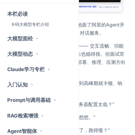
本栏必读
前段时间有个录友来找我复盘，他面了阿里的Agent开
卡码大模型专栏介绍
发岗，项目里做了一套企业级 AI 对话服务。
大模型面经
他的系统在业务层做得相当不错 —— 交互流畅、功能
大模型动态
完整、Prompt 清晰、结构化输出也稳得很。但面试官
问了几句业务逻辑后，直接杀向部署、推理、压测方向
Claude学习专栏
去了：
面试官：“你的功能没问题，那一到高峰期就卡顿、响
入门认知
应忽快忽慢，问题出在哪？”
Prompt与调用基础
他：“可能是网络波动…… 或者服务器配置太低？”
RAG检索增强
面试官：“硬件资源是充足的，再想想。”
他沉默了几秒：“是不是模型太大了，跑得慢？”
Agent智能体