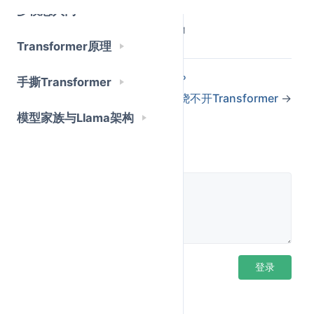
多模态入门
初级应用开发者在做demo时往往得心应手，可一旦业
Last Updated:
6/16/2026, 2:47:39 PM
Transformer原理
务量上来，你会发现自己根本绕不开部署层的问题：
←
云API、托管推理还是自部署？
为什么高峰期响应特别慢，用户反馈体验差？
手撕Transformer
为什么都绕不开Transformer
→
为什么同样的请求，有时候 2 秒返回，有时候要
模型家族与Llama架构
20 秒？
老板问"这个系统能支撑多少并发用户"，你说不出来
评论
压测报告上一堆指标，不知道该看哪个、该优化什
么
是不是挺真实？这些问题的答案，都藏在部署和推理服
务这一层。你可能不需要自己去写框架，但你需要读得
懂这一层在说什么，才能和基础设施团队对话，才能在
面试里说清楚你的系统设计。
登录后评论
登录