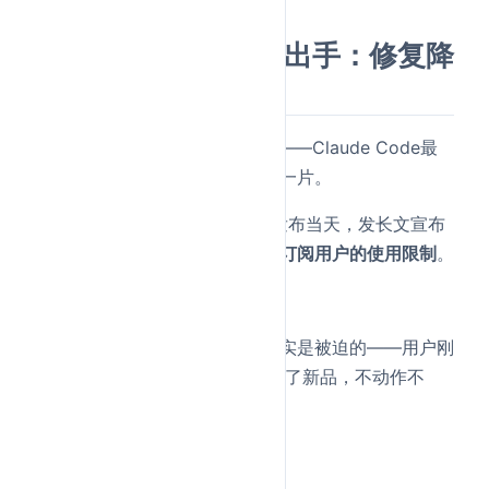
七、Anthropic紧急出手：修复降
智，重置限制
GPT-5.5发布的时间点很有意思——Claude Code最
近性能变差的事情，社区里骂声一片。
Anthropic反应很快：GPT-5.5发布当天，发长文宣布
已修复降智问题
，并且
重置所有订阅用户的使用限制
。
修复和重置是真的，但时机也确实是被迫的——用户刚
在抱怨Claude变笨，竞品就发布了新品，不动作不
行。
写在最后