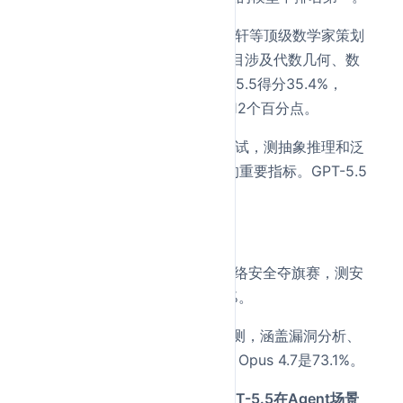
FrontierMath Tier 4
——由陶哲轩等顶级数学家策划
的前沿数学题库中最难一档，题目涉及代数几何、数
论，难度接近未发表研究。GPT-5.5得分35.4%，
Opus 4.7只有22.9%，差距超过12个百分点。
ARC-AGI-2
——通用智能基准测试，测抽象推理和泛
化能力，被认为是衡量AGI进展的重要指标。GPT-5.5
拿到85.0%。
安全类
CTF (Capture The Flag)
——网络安全夺旗赛，测安
全攻防能力，GPT-5.5得分88.1%。
CyberGym
——网络安全综合评测，涵盖漏洞分析、
攻击模拟，GPT-5.5拿到81.8%，Opus 4.7是73.1%。
看完这些数字，结论很明确：
GPT-5.5在Agent场景