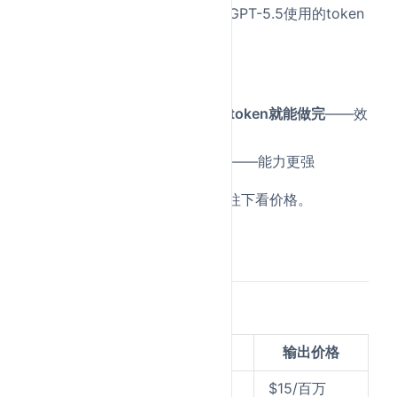
而且完成相同的Codex任务时，GPT-5.5使用的token
数
显著更少
。
这意味着两件事：
同样的事，GPT-5.5用更少的token就能做完
——效
率更高
同样的事，GPT-5.5做得更好
——能力更强
又快又好还省钱？等等，别急，往下看价格。
五、价格：翻倍了
这是最扎心的部分。
模型
输入价格
输出价格
$2.5/百万
$15/百万