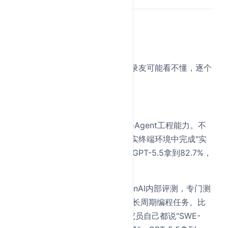
先看硬数据。
图里那些英文评测名字，大部分录友可能看不懂，逐个
解释一下：
编码类
Terminal-Bench 2.0
——全链路Agent工程能力。不
是写一段代码就完事，而是在真实终端环境中完成"实
现→调试→验证"的完整工程链。GPT-5.5拿到82.7%，
Opus 4.7没有公开这个分数。
Expert-SWE (Internal)
——OpenAI内部评测，专门测
人类预估中位完成时间20小时的长周期编程任务。比
SWE-Bench难得多，Codex研究员自己都说"SWE-