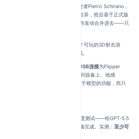
开源项目Claude Engineer的创建者Pietro Schirano，
让GPT-5.5对比两个版本的代码差异，然后基于正式版
本创建新分支，将其他分支的所有改动合并进去——只
用了大约
20分钟
。
他还用GPT-5.5一次性生成了一个可玩的3D射击游
戏，每个图形由Three.js从零生成。
更离谱的是，他让GPT-5.5
通过USB连接
为Flipper
Zero创建应用程序，并成功推送到设备上。他感
慨："我第一次感觉自己不再受限于模型的功能，而只
受限于我的想象力。"
案例2：稳定自主运行7小时
AI工程师Peter Gostev做了个深度测试——给GPT-5.5
设定步骤提示词，让它按步骤逐项完成。实测：
至少可
以稳定自主运行7个小时
。