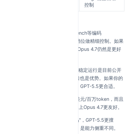
effort控制
无
控制
几个关键判断：
编程场景
：Opus 4.7在CursorBench等编码
benchmark上更强，且有xhigh档位做精细控制。如果
你主要用Claude Code写代码，Opus 4.7仍然是更好
的选择。
Agent长任务
：GPT-5.5的7小时稳定运行是目前公开
数据里最强的。100万上下文窗口也是优势。如果你的
场景是"布置一个任务然后走人"，GPT-5.5更合适。
成本敏感
：Opus 4.7输出便宜5美元/百万token，而且
有effort参数可以省token。价格上Opus 4.7更友好。
说白了
：Opus 4.7更擅长"写代码"，GPT-5.5更擅
长"跑任务"。两个不是替代关系，是能力侧重不同。