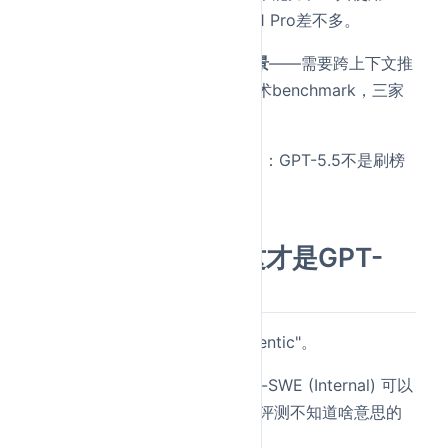
和Claude Opus 4.7、Gemini 3.1 Pro差不多。
说白了，GPT-5.5强在
Agent场景
——需要跨上下文推
理、持续自主行动的任务。纯学术benchmark，三家
没拉开实质性差距。
这也符合OpenAI这次的主打方向：GPT-5.5不是刷榜
模型，是
干活模型
。
二、Agent能力：这才是GPT-
5.5的核心升级
OpenAI这次反复强调的词是"Agentic"。
在Terminal-Bench 2.0、Expert-SWE (Internal) 可以
看到 5.5的较大进步。 （这两个评测不知道啥意思的
话，可以看本篇开头的介绍）