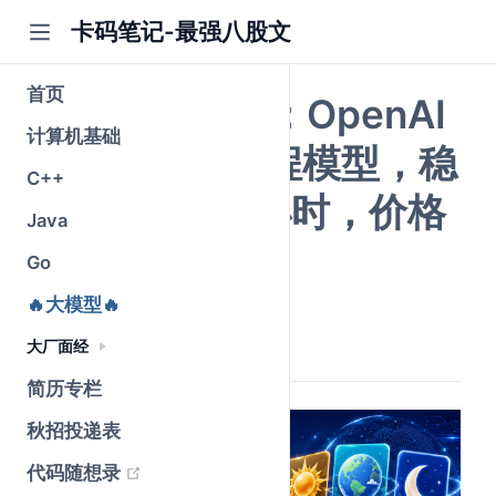
卡码笔记-最强八股文
首页
GPT-5.5发布：OpenAI
计算机基础
最强Agent编程模型，稳
C++
定自主运行7小时，价格
Java
翻倍值不值？
Go
🔥大模型🔥
公众号@卡码笔记
原创
2026-07-17
·
全文 3539 字
大厂面经
简历专栏
秋招投递表
(opens new window)
代码随想录