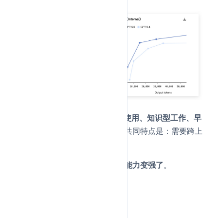
GPT-5.5在
智能体编程、计算机使用、知识型工作、早
期科学研究
领域提升最显著——共同特点是：需要跨上
下文推理和持续自主行动。
不是单步变强了，是
连续干活的能力变强了
。
几个实测案例：
案例1：20分钟完成代码合并