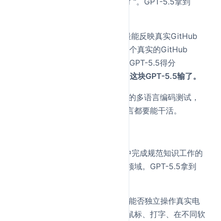
Bench已不能衡量顶尖编程能力了"。GPT-5.5拿到
73.1%。
SWE-Bench Pro
——业界公认最能反映真实GitHub
issue解决能力的评测，给模型一个真实的GitHub
issue描述，让它生成修复补丁。GPT-5.5得分
58.6%，
但Opus 4.7是64.3%，这块GPT-5.5输了。
Aider Polyglot
——Aider排行榜的多语言编码测试，
不只是一种语言写对就行，跨语言都要能干活。
知识工作 / Agent类
GDPval
——评估AI在44个职业中完成规范知识工作的
水平，涵盖法律、医疗、金融等领域。GPT-5.5拿到
84.9%，Opus 4.7是80.3%。
OSWorld-Verified
——测试模型能否独立操作真实电
脑环境——像人一样看屏幕、点鼠标、打字、在不同软