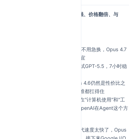
GPT-5.5三个关键词：
Agent更强、价格翻倍、与
Opus 4.7各有所长
。
对开发者来说：
在用Claude Code写代码的
：不用急换，Opus 4.7
编码能力仍然更强，而且更便宜
在跑Agent长任务的
：值得试试GPT-5.5，7小时稳
定运行确实是目前最强
预算有限的
：GPT-5.4或Opus 4.6仍然是性价比之
选，GPT-5.5翻倍的价格不是谁都扛得住
做竞品分析的
：注意GPT-5.5在"计算机使用"和"工
具使用"上的领先——这说明OpenAI在Agent这个方
向上投入很大
最后说一句实话：现在大模型迭代速度太快了，Opus
4.7刚发布一周，GPT-5.5就来了。接下来Google I/O