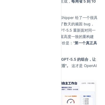
场团队实现了每周业务报告自动生成，
每周省 5 到 10
个小时
。
AI 写作平台 Every 创始人 Dan Shipper 给了一个很具
体的案例：他在产品上线后调试了数天的顽固 bug，
最终靠工程师重构解决。他用 GPT-5.5 重新面对同一
个问题，模型给出了与工程师方案高度一致的重构建
议。而 GPT-5.4 没做到。他的评价是："
第一个真正具
备概念清晰度的编程模型
。"
这些案例说明一件事：
Codex + GPT-5.5 的组合，让
AI 从"帮你写代码"变成了"帮你干活"。
这才是 OpenAI
这次想讲的核心故事。