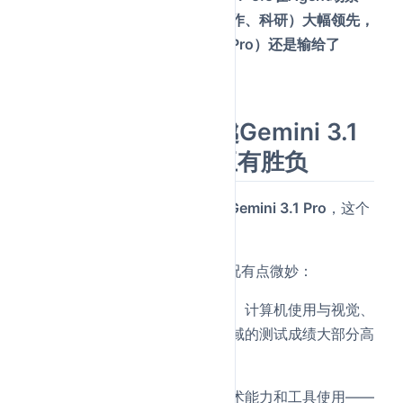
（终端操作、电脑使用、知识工作、科研）大幅领先，
但在纯编码修复（SWE-Bench Pro）还是输给了
Opus 4.7。
一、编程能力：超越Gemini 3.1
Pro，与Opus 4.7互有胜负
GPT-5.5的编程能力
全面超越了Gemini 3.1 Pro
，这个
没什么争议。
但和Claude Opus 4.7比呢？情况有点微妙：
GPT-5.5领先的领域
：专业任务、计算机使用与视觉、
工具使用、抽象推理——这些领域的测试成绩大部分高
于Claude Opus 4.7。
GPT-5.5没拉开差距的领域
：学术能力和工具使用——