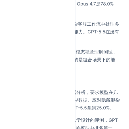
件间切换。GPT-5.5得分78.7%，Opus 4.7是78.0%，
基本打平。
Tau2-bench
——测试模型在复杂客服工作流中处理多
轮对话、查询系统、执行操作的能力。GPT-5.5在没有
提示词调优的情况下达到98.0%。
MMMU Pro
——带工具调用的多模态视觉理解测试，
看图的同时还能调用工具，考验的是组合场景下的能
力。
科研 / 学术类
GeneBench
——多阶段科学数据分析，要求模型在几
乎没有人工干预的情况下处理模糊数据、应对隐藏混杂
因素。分低是因为难度极高，GPT-5.5拿到25.0%。
BixBench
——基于真实生物信息学设计的评测，GPT-
5.5得分80.5%，所有已公开分数的模型中排名第一。