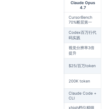
Claude Opus
维度
GPT-5.5
4.7
与Opus 4.7
编码
CursorBench
70%断层第一
互有胜负
benchmark
Agent长任
稳定运行7
Codex百万行代
务
小时+
码实践
计算机使
大部分测试
视觉分辨率3倍
用/视觉
领先
提升
价格（输
$30/百万
$25/百万token
出）
token
100万
上下文窗口
200K token
token
Codex +
Claude Code +
生态
ChatGPT
CLI
xhigh档位精细