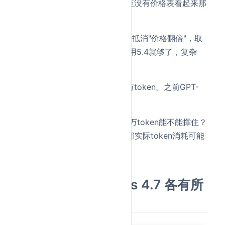
务用的token更少，实际成本差距没有价格表看起来那
么大。
不过"更省token"这个优势能不能抵消"价格翻倍"，取
决于你的具体任务——简单任务用5.4就够了，复杂
Agent任务5.5更合适。
还有一个变量
：上下文窗口100万token。之前GPT-
5.4也是100万，没变。
但7小时Agent任务跑下来，100万token能不能撑住？
如果中间需要Context Reset，那实际token消耗可能
比预期高不少。
六、与Claude Opus 4.7 各有所
长