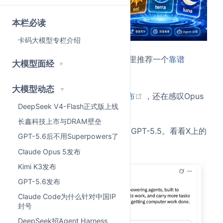
本栏必读
卡码大模型专栏介绍
如果大家想充值GPT会员，这里推荐一个
靠谱
大模型面经
(opens new window)
chatGPT代充
大模型动态
(opens new window
上周刚写完
Claude Opus 4.7发布
，还在感叹Opus
DeepSeek V4-Flash正式版上线
编码能力遥遥领先。
长鑫科技上市与DRAM壁垒
结果今天凌晨，OpenAI直接甩出GPT-5.5。看看X上的
GPT-5.6后不用Superpowers了
介绍：
Claude Opus 5发布
Kimi K3发布
GPT-5.6发布
Claude Code为什么针对中国IP
封号
DeepSeek招Agent Harness