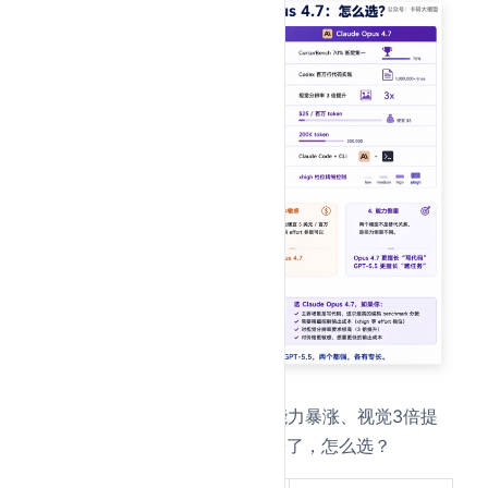
(opens new window)
上周刚写的
Opus 4.7
，编码能力暴涨、视觉3倍提
升、xhigh档位。现在GPT-5.5来了，怎么选？