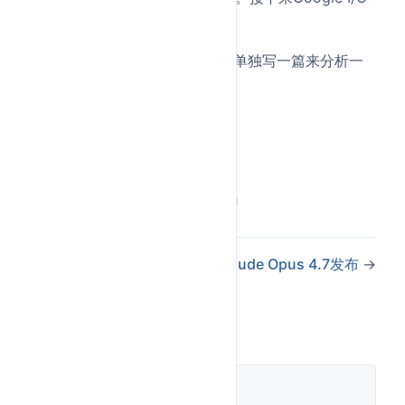
大概率也会放Gemini的新版本。
（deepseekV4 也发布了，明天单独写一篇来分析一
下）
加油
Last Updated:
7/17/2026, 3:09:46 PM
←
DeepSeek V4发布
Claude Opus 4.7发布
→
评论