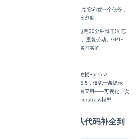
7小时意味着什么？意味着你早上给它布置一个任务，
中午吃饭回来，它还在干，而且没跑偏。
对比一下，之前大部分Agent模型跑30分钟就开始"忘
事"了——上下文腐化、偏离初衷、重复劳动。GPT-
5.5能跑7小时不崩，这个进步是实打实的。
案例3：11分钟构建数学应用
波兰密茨凯维奇大学数学系助理教授Bartosz
Naskręcki，用Codex中的GPT-5.5，
仅凭一条提示
词，11分钟内
构建了一个代数几何应用——可视化二次
曲面的交线，并将结果转换为Weierstrass模型。
三、Codex升级：从代码补全到
自主工作台