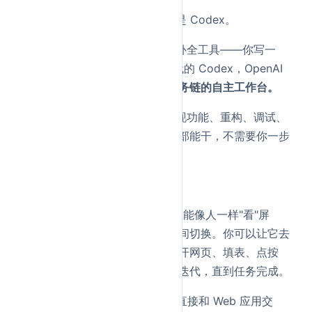
这次发布，OpenAI 说的最多的是 Codex。
之前的 Codex 本质上还是代码补全工具——你写一
段，它续一段。但 GPT-5.5 时代的 Codex，OpenAI
的定位变了：
能接手完整工程任务链的自主工作台。
什么叫"自主工作台"？就是从实现功能、重构、调试、
测试到写文档、跑数据分析，全部能干，不需要你一步
步指挥。
具体升级了什么？
计算机使用能力
——Codex 现在能像人一样"看"屏
幕、点击、打字，在不同软件之间切换。你可以让它去
测试一个入职流程，它会自己打开网页、填表、点按
钮、截屏，根据看到的内容不断迭代，直到任务完成。
Web 应用交互
——Codex 可以直接和 Web 应用交