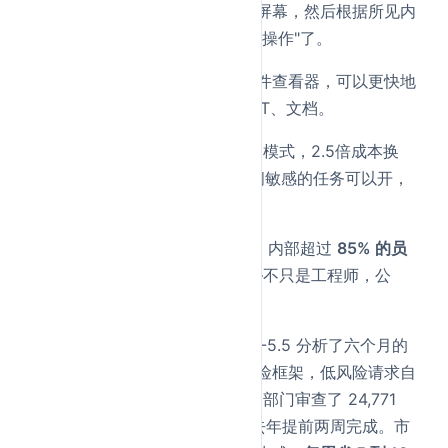
互，测试流程、点击页面、截取屏幕，然后根据所见内
容迭代。不只是写代码了，是能"操作"了。
文件查看器
——应用内新增了文件查看器，可以更快地
审阅、修订和迭代电子表格、PPT、文档。
Fast mode
——Codex 新增竞速模式，2.5倍成本换
1.5倍的 token 生成速度。对时间敏感的任务可以开，
不急的就用标准模式省钱。
还有一个数据挺有意思：OpenAI 内部超过
85% 的员
工
每周使用 Codex，跨部门——不只是工程师，公
关、财务、市场都在用。
具体怎么用的？公关部门用 GPT-5.5 分析了六个月的
演讲邀约数据，搭建了评分和风险框架，低风险请求自
动走 Slack AI 智能体处理。财务部门审查了 24,771
份 K-1 税表，共 71,637 页，比去年提前两周完成。市