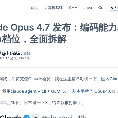
首页
计算机基础
C++
Java
Go
🔥大
ude Opus 4.7 发布：
gh档位，全面拆解
号@卡码笔记
原创
07-17
·
全文 3367 字
问我，如何充值Claude会员，我在这里篇单独讲一下：
国内Cl
，我用
claude agent + cli + GLM-5.1，基本平替了 Opus4.6
6年4月16日）日常逛一下X，结果就被打脸了。