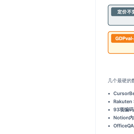
几个最硬的
CursorB
Rakuten
93项编
Notion
OfficeQ