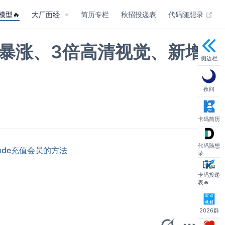
(op
模型🔥
大厂面经
简历专栏
秋招投递表
代码随想录
编码能力暴涨、3倍高清视觉、新增
侧边栏
夜间
卡码简历
代码随想
aude充值会员的方法
录
(opens new window)
。
卡码投递
表🔥
2026群