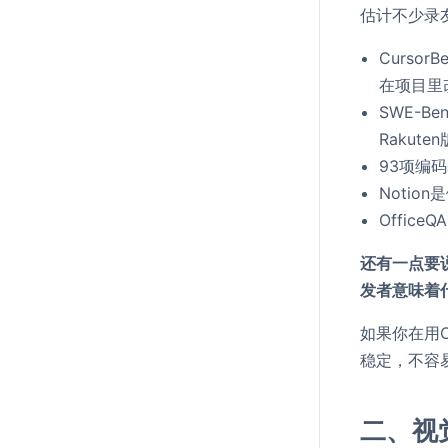
估计不少录
Curs
在项目里
SWE-B
Raku
93项编
Noti
Offic
还有一点要说一下
发者意味着
如果你在用C
稳定，不容
二、视