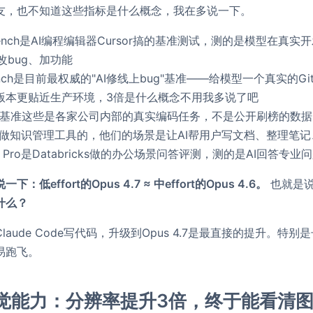
友，也不知道这些指标是什么概念，我在多说一下。
orBench是AI编程编辑器Cursor搞的基准测试，测的是模型
改bug、加功能
ench是目前最权威的"AI修线上bug"基准——给模型一个真实的G
ten版本更贴近生产环境，3倍是什么概念不用我多说了吧
码基准这些是各家公司内部的真实编码任务，不是公开刷榜的数
on是做知识管理工具的，他们的场景是让AI帮用户写文档、整理
eQA Pro是Databricks做的办公场景问答评测，测的是AI回答专
：低effort的Opus 4.7 ≈ 中effort的Opus 4.6。
也就是说
什么？
laude Code写代码，升级到Opus 4.7是最直接的提升。特
易跑飞。
觉能力：分辨率提升3倍，终于能看清