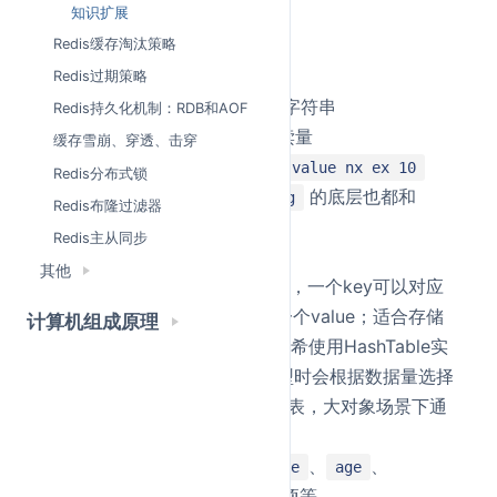
区溢出问题。
知识扩展
Redis缓存淘汰策略
典型场景：
Redis过期策略
缓存单个对象或 JSON 字符串
Redis持久化机制：RDB和AOF
计数器，如点赞数、阅读量
缓存雪崩、穿透、击穿
分布式锁，如
set key value nx ex 10
Redis分布式锁
、
的底层也都和
Bitmap
HyperLogLog
Redis布隆过滤器
有关
String
Redis主从同步
Hash
其他
是 field-value 结构，一个key可以对应
Hash
多个field，一个field对应一个value；适合存储
计算机组成原理
对象的多个属性。外层的哈希使用HashTable实
现，底层存储hash数据类型时会根据数据量选择
更紧凑的编码ziplist或哈希表，大对象场景下通
常会转成哈希表结构。
典型场景：用户信息：
、
、
name
age
；商品信息、配置项等。
phone