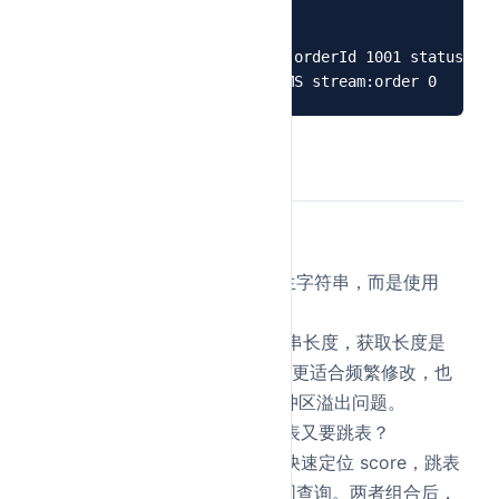
19
# Stream

20
XADD stream:order * orderId 1001 status cre
21
22
知识扩展
面试官可能追问：
Q1
：Redis 为什么不用 C 原生字符串，而是使用
SDS？
因为 SDS 会额外记录字符串长度，获取长度是
；同时预留空间机制更适合频繁修改，也
O(1)
能避免 C 字符串常见的缓冲区溢出问题。
Q2
：
为什么既要哈希表又要跳表？
ZSet
哈希表适合根据 member 快速定位 score，跳表
适合按照 score 做有序范围查询。两者组合后，