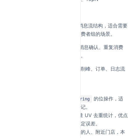
Stream
是 Redis 提供的消息流结构，适合需要
Stream
消息持久化、消费位点、消费者组的场景。
相比
，
在消息确认、重复消费
List
Stream
控制、消费者组方面更完整。
典型场景：消息队列、异步削峰、订单、日志流
水
特殊结构
：本质上是对
的位操作，适
Bitmap
String
合签到、在线状态、活跃标记。
：适合做海量 UV 去重统计，优点
HyperLogLog
是内存占用小，缺点是有一定误差。
：适合做附近的人、附近门店，本
Geospatial