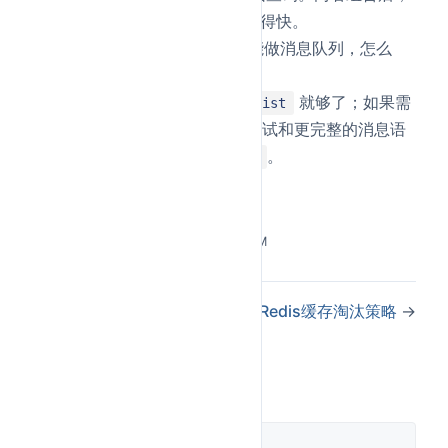
Redis 既能查得快，也能排得快。
Q3
：
和
都能做消息队列，怎么
List
Stream
选？
如果只是简单异步队列，
就够了；如果需
List
要消费位点、消费者组、重试和更完整的消息语
义，通常更适合用
。
Stream
Last Updated:
5/25/2026, 3:50:35 PM
←
说一说事务隔离级别
Redis缓存淘汰策略
→
评论