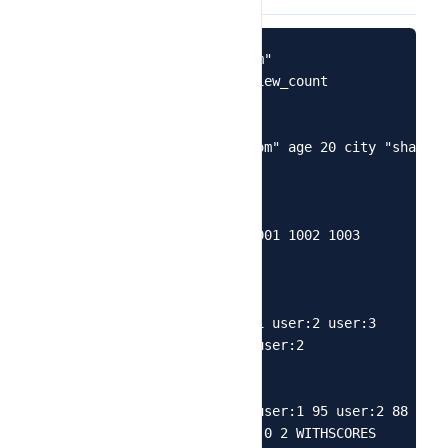
SET user:1:name "tom"

1
INCR article:1001:view_count

2
3
# Hash

4
HSET user:1 name "tom" age 20 city "shangha
5
HGET user:1 name

6
7
# List

8
LPUSH order:queue 1001 1002 1003

9
RPOP order:queue

10
11
# Set

12
SADD tag:java user:1 user:2 user:3

13
SISMEMBER tag:java user:2

14
15
# ZSet

16
ZADD rank:game 100 user:1 95 user:2 88 user
17
ZREVRANGE rank:game 0 2 WITHSCORES

18