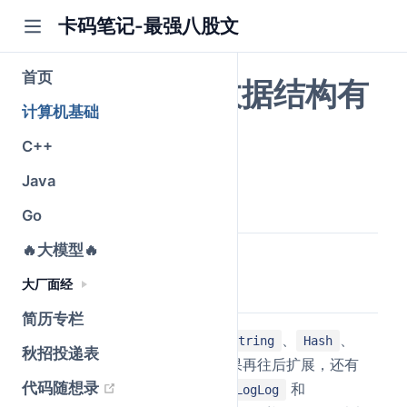
卡码笔记-最强八股文
首页
Redis常见的数据结构有
计算机基础
哪些？
C++
Java
公众号@卡码笔记
原创
2026-05-25
·
全文 1244 字
Go
🔥大模型🔥
大厂面经
简要回答
简历专栏
Redis 最常见的数据结构有
、
、
String
Hash
秋招投递表
、
、
，如果再往后扩展，还有
List
Set
ZSet
(opens new window)
代码随想录
、
、
和
Stream
Bitmap
HyperLogLog