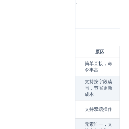
质能力建立在有序集合之上。
知识图解
Redis 数据结构选型
需求场景
推荐结构
原因
缓存单值、
简单直接，命
String
Token、计数器
令丰富
支持按字段读
存对象属性
写，节省更新
Hash
成本
最新消息、任务
支持双端操作
List
队列
元素唯一，支
去重、共同关系
Set