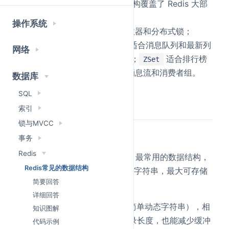
。前五种核心结构覆盖了 Redis 大部
Geospatial
分业务场景。
操作系统
适合缓存单值、计数器和分布式锁；
String
适合存对象；
适合消息队列和最新列
Hash
List
网络
表；
适合去重和交并集；
适合排行榜
Set
ZSet
和延迟任务；
适合消息流和消费者组。
Stream
数据库
SQL
详细回答
索引
锁与MVCC
String
事务
Redis
是 Redis 最基础、最常用的数据结构，
String
Redis常见的数据结构
本质上是一段二进制安全的字符串，最大可存储
简要回答
。
512MB
详细回答
底层实现通常使用 SDS（简单动态字符串），相
知识图解
比 C 原生字符串更方便记录长度，也能减少缓冲
代码示例