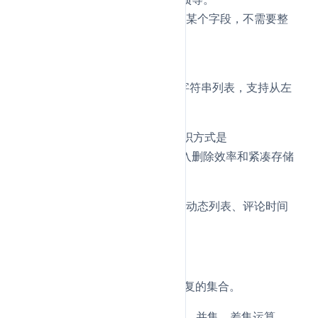
优点是可以只更新对象中的某个字段，不需要整
块重写。
List
是有序、可重复的字符串列表，支持从左
List
侧或右侧插入、弹出元素。
主流版本中
底层组织方式是
List
，兼顾链表插入删除效率和紧凑存储
quicklist
能力。
典型场景：消息队列、最新动态列表、评论时间
线等
Set
是无序、元素不可重复的集合。
Set
Redis 还支持集合间的交集、并集、差集运算，