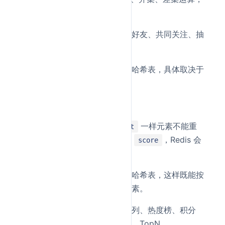
这也是Set的一个优势。
典型场景：标签去重、共同好友、共同关注、抽
奖名单、黑名单
底层常见实现是整数集合或哈希表，具体取决于
元素类型和数量。
ZSet
（有序集合）和
一样元素不能重
ZSet
Set
复，但每个元素都带有一个
，Redis 会
score
按分值排序。
底层通常会组合使用跳表和哈希表，这样既能按
分值排序，也能高效定位元素。
典型场景：排行榜、延迟队列、热度榜、积分
榜、范围查询，如分数区间、TopN