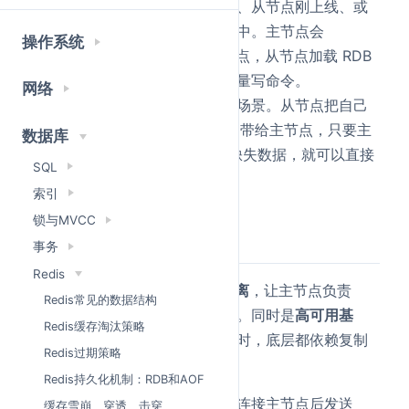
全量同步
一般发生在首次复制、从节点刚上线、或
者增量数据已经追不上的场景中。主节点会
操作系统
生成 RDB 发给从节点，从节点加载 RDB
BGSAVE
后，再接收这段时间积压的增量写命令。
网络
增量同步
发生在短暂断线重连场景。从节点把自己
记住的
和
带给主节点，只要主
replid
offset
数据库
节点的 backlog 里还保留着缺失数据，就可以直接
SQL
补发，不必重新全量复制。
索引
锁与MVCC
详细回答
事务
Redis
Redis 主从同步实现了
读写分离
，让主节点负责
Redis常见的数据结构
写，从节点可以分担读的流量。同时是
高可用基
Redis缓存淘汰策略
础
，在哨兵和集群做故障转移时，底层都依赖复制
Redis过期策略
链路。
Redis持久化机制：RDB和AOF
复制连接建立
的过程是从节点连接主节点后发送
缓存雪崩、穿透、击穿