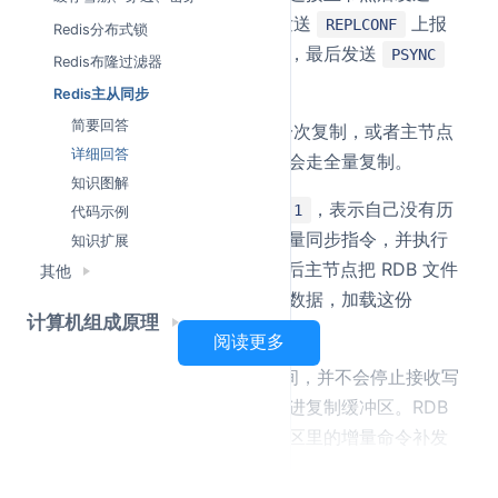
确认链路可用，然后发送
上报
PING
REPLCONF
Redis分布式锁
自己的监听端口、能力等信息，最后发送
PSYNC
Redis布隆过滤器
请求同步数据。
Redis主从同步
简要回答
全量同步流程：
当从节点第一次复制，或者主节点
详细回答
发现无法做部分重同步时，就会走全量复制。
知识图解
首先由从节点发送
，表示自己没有历
PSYNC ? -1
代码示例
史复制上下文。主节点回复全量同步指令，并执行
知识扩展
生成 RDB 快照。然后主节点把 RDB 文件
BGSAVE
其他
发送给从节点。从节点清空旧数据，加载这份
计算机组成原理
RDB。
阅读更多
主节点在生成和发送 RDB 期间，并不会停止接收写
请求，而是把新增写命令先写进复制缓冲区。RDB
发送完成后，主节点再把缓冲区里的增量命令补发
给从节点。