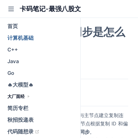
卡码笔记-最强八股文
首页
Redis的主从同步是怎么
计算机基础
实现的？
C++
Java
公众号@卡码笔记
原创
2026-05-25
·
全文 1271 字
Go
🔥大模型🔥
大厂面经
简要回答
简历专栏
Redis 的主从同步就是从节点与主节点建立复制连
秋招投递表
接后，发送
请求，主节点根据复制 ID 和偏
PSYNC
(opens new window)
代码随想录
移量决定走
全量同步
还是
增量同步
。