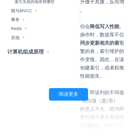
下，创建索引带来的性能提升微乎其微，反而增
索引失效的场景有哪些
加了索引的存储和维护成本。
锁与MVCC
写入操作频繁的表：
事务
索引虽然能
提高查询性能
，但会
降低写入性能
。
Redis
每次进行
插入、更新或删除
操作时，数据库不仅
其他
需要修改数据本身，还需要
同步更新相关的索引
结构
。对于写入操作非常频繁的表，索引维护的
计算机组成原理
开销会显著增加，导致写操作变慢。因此，在读
少写多的场景下，需要谨慎创建索引，或者权衡
索引带来的查询收益与写入性能损失。
区分度低的列：
如果某个列的
数据重复率很高
，即该列的不同值
阅读更多
很少，例如性别（男/女）、布尔值（是/否）
等，那么在该列上创建索引的意义不大。因为即
使使用了索引，数据库也需要扫描大量具有相同
索引值的记录，
无法有效地过滤数据
。数据库优
化器可能会判断全表扫描比通过索引查找更高