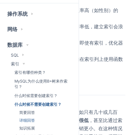
除开销，影响写性能。
区分度低的列：
对于数据重复率高（如性别）的
操作系统
列，索引无法有效过滤数据。
不常用于查询的列：
索引利用率低，建立索引会浪
网络
费资源。
查询返回大部分数据的场景：
即使有索引，优化器
数据库
也可能选择全表扫描。
SQL
查询条件无法利用索引：
例如在索引列上使用函数
索引
或模糊匹配。
索引有哪些种类？
MySQL为什么使用B+树来作索
详细回答
引？
什么时候需要创建索引？
数据量小的表：
什么时候不需要创建索引？
对于数据量非常小的表（例如只有几十或几百
简要回答
行），
全表扫描的开销通常很低
，甚至比通过索
详细回答
引查找再回表读取数据的开销更小。在这种情况
知识拓展