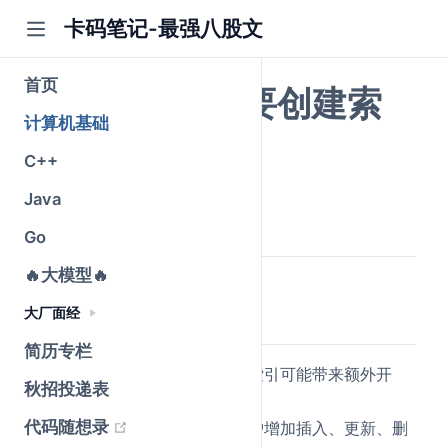
卡码笔记-最强八股文
首页
什么时候不需要创建索
计算机基础
引？
C++
Java
公众号@卡码笔记
原创
2026-03-10
·
全文 1340 字
Go
🔥大模型🔥
大厂面经
简要回答
简历专栏
数据量小的表：
对小表创建索引可能带来额外开
秋招投递表
销，全表扫描可能更快。
(opens new window)
代码随想录
写入操作频繁的表：
索引维护增加插入、更新、删