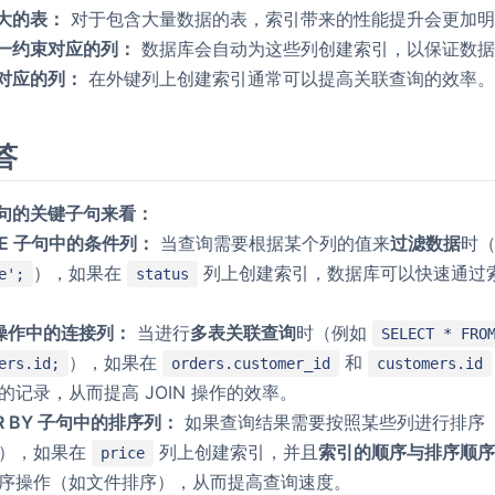
大的表：
对于包含大量数据的表，索引带来的性能提升会更加明
一约束对应的列：
数据库会自动为这些列创建索引，以保证数据
对应的列：
在外键列上创建索引通常可以提高关联查询的效率
答
句的关键子句来看：
RE 子句中的条件列：
当查询需要根据某个列的值来
过滤数据
时
），如果在
列上创建索引，数据库可以快速通过
e';
status
N 操作中的连接列：
当进行
多表关联查询
时（例如
SELECT * FRO
），如果在
和
ers.id;
orders.customer_id
customers.id
的记录，从而提高 JOIN 操作的效率。
ER BY 子句中的排序列：
如果查询结果需要按照某些列进行排序
），如果在
列上创建索引，并且
索引的顺序与排序顺
price
序操作（如文件排序），从而提高查询速度。