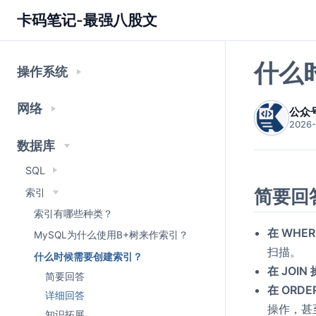
卡码笔记-最强八股文
什么
操作系统
网络
公众
2026-
数据库
SQL
简要回
索引
索引有哪些种类？
在 WHE
MySQL为什么使用B+树来作索引？
扫描。
什么时候需要创建索引？
在 JOI
简要回答
在 ORD
详细回答
操作，甚
知识拓展