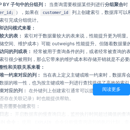
UP BY 子句中的分组列：
当查询需要根据某些列进行
分组聚合
时
），如果在
列上创建索引，数据库可以
er_id;
customer_id
索引完成分组统计。
和访问模式来看：
较大的表：
索引对于数据量较大的表来说，性能提升更为明显
储空间、维护成本）可能 outweighs 性能提升。但随着数
访问的列或表：
经常被用于查询条件的列，或者经常被查询的
索引很少被用到，那么它带来的维护成本和存储开销就是不必要
整性和关联关系来看：
唯一约束对应的列：
当在表上定义主键或唯一约束时，数据库
数据的唯一性，也为按主键或唯一列进行查找提供了高效的索引
阅读更多
束对应的列：
在外键列上创建索引通常可以提高关联查询的效
否存在关联记录）时也能提供帮助。
是否需要创建索引：
日志：
开启数据库的慢查询日志，监控执行时间超过阈值的查
AIN 命令：
使用
命令分析慢查询语句的执行计划，查
EXPLAIN
是否需要创建或优化索引。