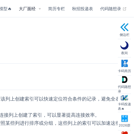
(op
模型🔥
大厂面经
简历专栏
秋招投递表
代码随想录
侧边栏
夜间
卡码简历
代码随想
录
该列上创建索引可以快速定位符合条件的记录，避免全表
卡码投递
表🔥
连接列上创建了索引，可以显著提高连接效率。
照某些列进行排序或分组，这些列上的索引可以加速这些
2026群