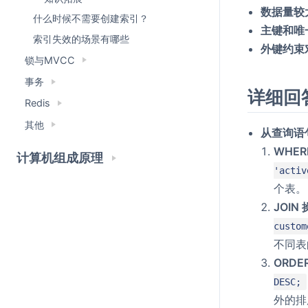
数据量较
什么时候不需要创建索引？
主键和唯
索引失效的场景有哪些
外键约束
锁与MVCC
事务
详细回
Redis
其他
从查询语
WHE
计算机组成原理
'activ
个表。
JOI
custom
不同表
ORD
DESC;
外的排