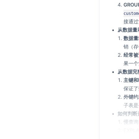
GRO
custom
接通过
从数据量
数据量
销（存
经常被
果一个
从数据完
主键和
保证了
外键约
子表是
如何判断
慢查询
EXPL
来判断