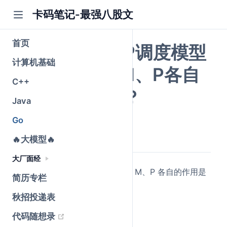
卡码笔记-最强八股文
首页
Go语言的GMP调度模型
计算机基础
是什么？G、M、P各自
C++
的作用是什么？
Java
Go
公众号@卡码笔记
原创
2026-05-25
·
全文 1220 字
🔥大模型🔥
大厂面经
简述 Go 的 GMP 调度模型。G、M、P 各自的作用是
简历专栏
什么？它们是如何协作的？
秋招投递表
(opens new window)
代码随想录
简要回答