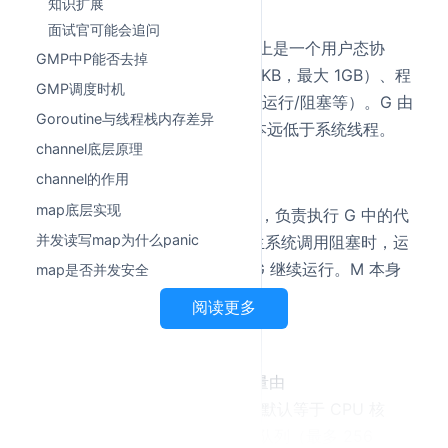
G — Goroutine（协程）
知识扩展
面试官可能会追问
G 是 Go 并发的基本单元，本质上是一个用户态协
GMP中P能否去掉
程。每个 G 包含运行栈（初始 2KB，最大 1GB）、程
GMP调度时机
序计数器、状态字段（运行中/可运行/阻塞等）。G 由
Goroutine与线程栈内存差异
Go 运行时管理，创建和销毁成本远低于系统线程。
channel底层原理
M — Machine（系统线程）
channel的作用
map底层实现
M 对应一个真实的操作系统线程，负责执行 G 中的代
并发读写map为什么panic
码。M 的数量不固定，当 G 发生系统调用阻塞时，运
行时会创建新的 M 来保证其他 G 继续运行。M 本身
map是否并发安全
无法直接运行 G，必须持有一个 P。
阅读更多
P — Processor（逻辑处理器）
P 是 GMP 模型的核心枢纽，数量由
控制，默认等于 CPU 核
runtime.GOMAXPROCS()
数。P 持有一个本地 goroutine 队列（最多 256