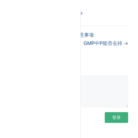
个），同时维护内存分配缓存等资源。P 是 M 运行 G
的"执行许可证"。
Last Updated:
5/25/2026, 3:50:35 PM
协作流程
←
Context.Value使用场景与注意事项
新建 G 时，优先放入当前 P 的本地队列，满了则放
GMP中P能否去掉
→
全局队列。
M 必须绑定 P，才能从 P 的本地队列取 G 执行。
本地队列为空时，P 先从全局队列取，再从其他 P
评论
偷取一半 G。
M 发生阻塞（如系统调用），运行时解绑 P，交给
其他 M，防止 CPU 资源闲置。
这种设计将调度粒度从线程级降低到 P 级，大幅减少
锁竞争，是 Go 高并发性能的核心保障。
登录后评论
登录
知识图解