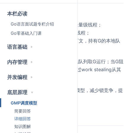
GMP是Go运行时的调度模型。
本栏必读
Go语言面试题专栏介绍
G是goroutine，代表用户态轻量级线程；
M是machine，对应操作系统线程；
Go零基础入门课
P是processor，代表调度上下文，持有G的本地队
语言基础
列。
协作方式：P绑定M执行，从本地队列取G运行；当G阻
内存管理
塞时，M可能脱离P；空闲P会通过work stealing从其
并发编程
他P偷取G；全局队列作为补充。
这种设计实现了高效的M:N调度模型，减少锁竞争，提
底层原理
升并发性能。
GMP调度模型
简要回答
详细回答
详细回答
知识图解