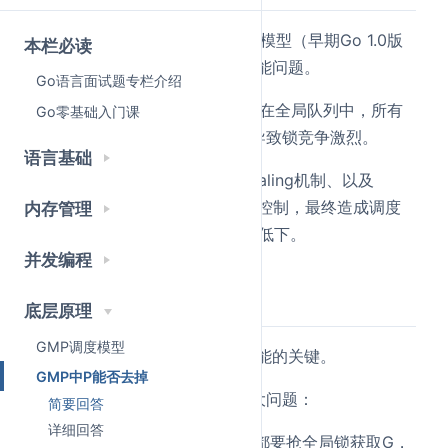
理论上P层可以去掉，退化成GM模型（早期Go 1.0版
本栏必读
本就是这样），但会带来严重性能问题。
Go语言面试题专栏介绍
去掉P后，所有goroutine只能放在全局队列中，所有
Go零基础入门课
M都需要竞争全局锁来获取G，导致锁竞争激烈。
语言基础
同时会失去本地缓存、work stealing机制、以及
GOMAXPROCS对并行度的精确控制，最终造成调度
内存管理
效率大幅下降，多核CPU利用率低下。
并发编程
详细回答
底层原理
GMP调度模型
P层不能去掉，它是Go调度器性能的关键。
GMP中P能否去掉
如果退化成GM模型，会产生四大问题：
简要回答
详细回答
第一，全局队列锁竞争。所有M都要抢全局锁获取G，