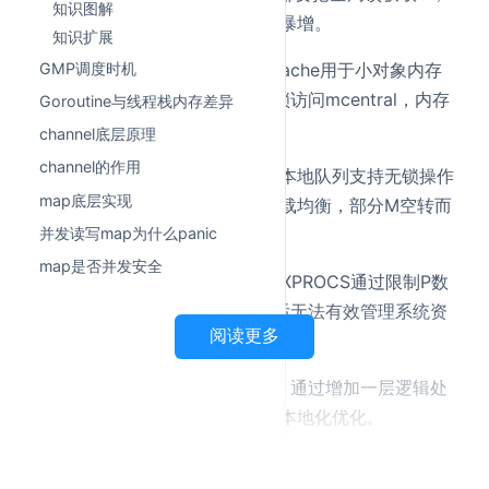
知识图解
高并发下锁成为瓶颈，调度延迟暴增。
知识扩展
第二，失去本地缓存。P持有mcache用于小对象内存
GMP调度时机
分配，去掉P后每次分配都要加锁访问mcentral，内存
Goroutine与线程栈内存差异
分配效率骤降。
channel底层原理
channel的作用
第三，无法work stealing。P的本地队列支持无锁操作
map底层实现
和任务窃取，去掉后无法实现负载均衡，部分M空转而
其他M过载。
并发读写map为什么panic
map是否并发安全
第四，失去并行度控制。GOMAXPROCS通过限制P数
量精确控制并行线程数，去掉P后无法有效管理系统资
阅读更多
源。
P层的设计本质是
用空间换时间
，通过增加一层逻辑处
理器，实现了高效的两级调度和本地化优化。