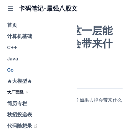
卡码笔记-最强八股文
首页
GMP模型中P这一层能
计算机基础
否去掉？去掉会带来什
C++
么问题？
Java
Go
公众号@卡码笔记
原创
2026-05-25
·
全文 1035 字
🔥大模型🔥
大厂面经
GMP模型中，P这一层能否去掉？如果去掉会带来什么
简历专栏
问题？
秋招投递表
(opens new window)
代码随想录
简要回答