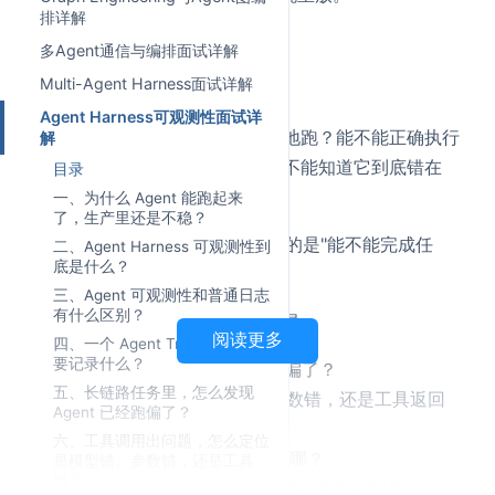
排详解
但生产环境最残酷的地方在于：
多Agent通信与编排面试详解
Multi-Agent Harness面试详解
Agent 能跑起来，只是第一步。
Agent Harness可观测性面试详
真正难的是：它能不能长期稳定地跑？能不能正确执行
解
长链路复杂任务？出了错，你能不能知道它到底错在
目录
哪？
一、为什么 Agent 能跑起来
了，生产里还是不稳？
很多团队一开始做 Agent，关注的是"能不能完成任
二、Agent Harness 可观测性到
底是什么？
务"。
三、Agent 可观测性和普通日志
有什么区别？
一进生产才发现，更要命的问题是：
阅读更多
四、一个 Agent Trace 里到底
要记录什么？
任务跑了 20 步，哪一步开始偏了？
五、长链路任务里，怎么发现
工具调错了，是模型选错、参数错，还是工具返回
Agent 已经跑偏了？
错？
六、工具调用出问题，怎么定位
Token 花了几万，钱到底烧在哪？
是模型错、参数错，还是工具
错？
用户问"这个结论怎么来的"，系统能不能解释？