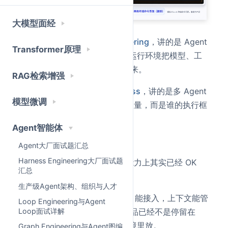
大模型面经
前面我们聊过
Harness Engineering
，讲的是 Agent
Transformer原理
不能只靠 Prompt，要靠一整套运行环境把模型、工
具、上下文、状态、评估都管起来。
RAG检索增强
后面又聊过
Multi-Agent Harness
，讲的是多 Agent
模型微调
真正进生产，拼的不是 Agent 数量，而是谁的执行框
架更稳。
Agent智能体
再往前推进一步，问题就来了。
Agent大厂面试题汇总
Harness Engineering大厂面试题
现在 Agent 的基础执行环境，能力上其实已经 OK
汇总
了。
生产级Agent架构、组织与人才
模型能推理，工具能调用，MCP 能接入，上下文能管
Loop Engineering与Agent
Loop面试详解
理，任务也能拆解执行。很多产品已经不是停留在
Demo，而是真的开始往生产环境里放。
Graph Engineering与Agent图编