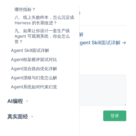
七、Agent 成本失控，应该监控
线上失败了一次，下次怎么保证不再犯？
哪些指标？
Last Updated:
6/16/2026, 2:47:39 PM
八、线上失败样本，怎么沉淀成
如果这些问题答不上来，Agent 就是黑盒。
Harness 的长期改进？
九、如果让你设计一套生产级
没有可观测性的 Agent，不是生产系统，是一个会自
←
Multi-Agent Harness面试详解
Agent 可观测系统，你会怎么
动花钱的黑盒。
答？
Agent Skill面试详解
→
Agent Skill面试详解
这篇文章，我们就讲生产级 Agent 项目必须补上的一
Agent框架横评面试对比
课：
Agent Harness 可观测性
。
评论
Agent混合路由优化详解
Agent漂移与幻觉怎么解
目录
Agent系统如何约束幻觉
为什么 Agent 能跑起来了，生产里还是不稳？
AI编程
Agent Harness 可观测性到底是什么？
Agent 可观测性和普通日志有什么区别？
登录后评论
登录
真实面经
一个 Agent Trace 里到底要记录什么？
长链路任务里，怎么发现 Agent 已经跑偏了？