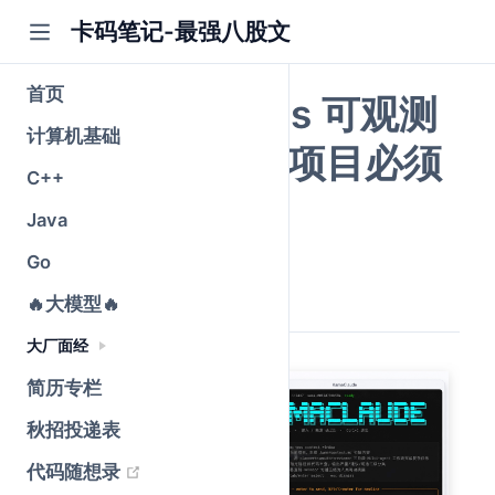
卡码笔记-最强八股文
首页
Agent Harness 可观测
计算机基础
性：生产级 AI 项目必须
C++
补上的一课
Java
Go
公众号@卡码笔记
原创
2026-06-16
·
全文 6254 字
🔥大模型🔥
大厂面经
简历专栏
秋招投递表
(opens new window)
代码随想录