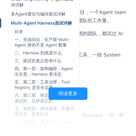
排详解
这些 Agent 都云端一起做一个项目，一个Agent team
多Agent通信与编排面试详解
不眠不休的干活，顶过去一个大团队的工作量。
Multi-Agent Harness面试详解
目录
过去一年，几乎每个做大模型应用的团队，都试过 AI
一、先说结论：生产级 Multi-
Agent。
Agent 拼的不是 Agent 数量
二、Harness 到底是什么
一个输入框，一个大模型，几个工具，一段 System
三、面试官真正想考什么
Prompt，再配一个漂亮前端。
四、第一层：架构编排，Agent
出主意，Harness 拿决定
演示会上看起来很猛。
五、第二层：工具治理，Tool
Registry 是安全边界
老板觉得：这不就是数字员工吗？
阅读更多
六、第三层：状态与记忆，记住
该记的，忘掉该忘的
业务觉得：终于能自动干活了。
七、第四层：评估体系，不要只
看答案，要看轨迹
研发也觉得：Planner、Worker、Reviewer 一拆，事
八、第五层：成本控制，Token
情稳了。
Budget 是生命线
九、第六层：MCP 接入，标准