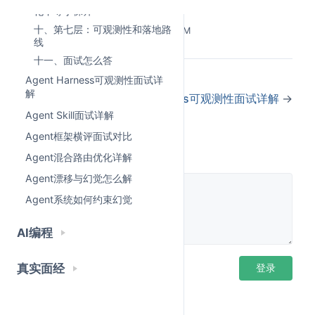
这个故事，看起来太诱人了，但如果大家没有深入了
化不等于裸奔
解，就不知道这里有多少坑。
十、第七层：可观测性和落地路
Last Updated:
6/19/2026, 10:44:37 AM
线
我最近和身边很多 做muti-agent的同学交流，结合自
十一、面试怎么答
己的经验，给大家分享一下，为什么理想很丰满，现实
←
多Agent通信与编排面试详解
Agent Harness可观测性面试详
很骨感。
解
Agent Harness可观测性面试详解
→
Agent Skill面试详解
但你的multi agent 真正进生产，问题马上来了。
Agent框架横评面试对比
为什么 Agent 会反复调用同一个工具？
评论
Agent混合路由优化详解
为什么一个简单任务能烧掉几十万 Token？
Agent漂移与幻觉怎么解
Agent系统如何约束幻觉
为什么某个子 Agent 失败后，整条链路都挂了？
AI编程
为什么最终结果看起来对，但中间过程完全说不清？
真实面经
登录后评论
登录
为什么接入一个新工具，要改十几处胶水代码？
为什么业务问一句"这个结论怎么来的"，系统就只能沉