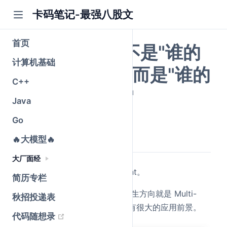
卡码笔记-最强八股文
首页
未来的竞争，不是"谁的
计算机基础
Agent 更多"，而是"谁的
C++
Harness 更稳"
Java
Go
公众号@卡码笔记
原创
2026-06-19
·
全文 6072 字
🔥大模型🔥
大厂面经
现在业内都开始在聊 Multi-Agent。
简历专栏
(opens new window)
知识星球
里有一位录友，研究生方向就是 Multi-
秋招投递表
Agent，这个方向还是不错的，有很大的应用前景。
(opens new window)
代码随想录