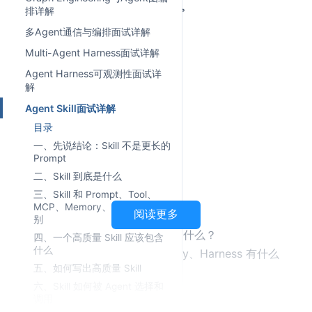
多，怎么把重复经验沉淀成 Skill。
排详解
多Agent通信与编排面试详解
这个问题很容易答浅。
Multi-Agent Harness面试详解
不少录友一听 Skill，就会说：
Agent Harness可观测性面试详
解
"Skill 不就是一段提示词吗？"
Agent Skill面试详解
这句话不能说完全错。
目录
一、先说结论：Skill 不是更长的
但还不够。
Prompt
二、Skill 到底是什么
如果面试官继续追问：
三、Skill 和 Prompt、Tool、
MCP、Memory、Harness 的区
阅读更多
什么任务适合沉淀成 Skill？
别
Skill 里应该写什么，不应该写什么？
四、一个高质量 Skill 应该包含
什么
Skill 和 Tool、MCP、Memory、Harness 有什么
五、如何写出高质量 Skill
边界？
六、Skill 如何被 Agent 选择和
Skill 太多了怎么召回？
调用
Skill 冲突了怎么办？