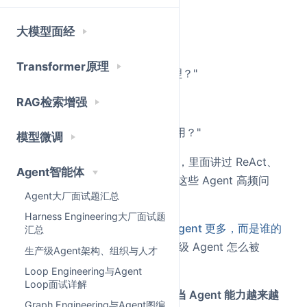
还有面试官会换一种问法：
大模型面经
"Skill 和 Prompt 有什么区别？"
Transformer原理
"Skill 多了以后，怎么选择和管理？"
RAG检索增强
"Skill 会不会污染上下文？"
"如何评估一个 Skill 是否真的有用？"
模型微调
之前写过
Agent大厂面试题汇总
，里面讲过 ReAct、
Agent智能体
Function Calling、MCP、RAG 这些 Agent 高频问
Agent大厂面试题汇总
题。
Harness Engineering大厂面试题
也写过
未来的竞争，不是谁的 Agent 更多，而是谁的
汇总
Harness 更稳
，重点讲的是生产级 Agent 怎么被
生产级Agent架构、组织与人才
Harness 管住。
Loop Engineering与Agent
Loop面试详解
这篇继续往下讲一个更细的点：
当 Agent 能力越来越
Graph Engineering与Agent图编