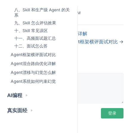
七、Skill 的上下文治理
Skill 写错了会不会误导 Agent？
八、Skill 和生产级 Agent 的关
Last Updated:
6/19/2026, 10:44:37 AM
Skill 怎么进入评测和版本管理？
系
九、Skill 怎么评估效果
如果这些答不上来，就说明你还停留在"写 Prompt"阶
十、Skill 常见误区
←
Agent Harness可观测性面试详解
段。
十一、高频面试题汇总
Agent框架横评面试对比
→
十二、面试怎么答
Skill 真正考的，不是你会不会写一段说明，而是你有
Agent框架横评面试对比
没有把重复经验沉淀成可复用能力的工程意识。
评论
Agent混合路由优化详解
这篇文章，我们就系统讲一下 Agent Skill 面试怎么
Agent漂移与幻觉怎么解
答。
Agent系统如何约束幻觉
AI编程
目录
真实面经
登录后评论
先说结论：Skill 不是更长的 Prompt
登录
Skill 到底是什么
Skill 和 Prompt、Tool、MCP、Memory、