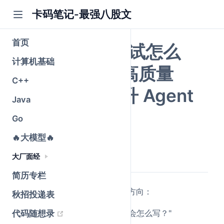
卡码笔记-最强八股文
首页
Agent Skill 面试怎么
计算机基础
答？如何写出高质量
C++
Skill，真正提升 Agent
Java
能力？
Go
🔥大模型🔥
公众号@卡码笔记
原创
2026-06-19
·
全文 6377 字
大厂面经
简历专栏
最近有录友问了一个挺新的面试方向：
秋招投递表
(opens new window)
"如果让你给 Agent 写 Skill，你会怎么写？"
代码随想录