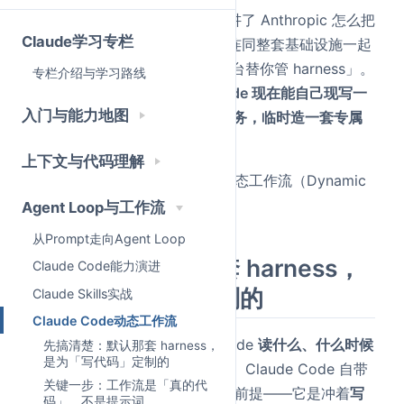
上一篇
Managed Agents
我们讲了 Anthropic 怎么把
Claude学习专栏
harness（Agent 的「外壳」）连同整套基础设施一起
托管起来——那篇的主角是「平台替你管 harness」。
专栏介绍与学习路线
这一篇正好反过来：
Claude Code 现在能自己现写一
入门与能力地图
套 harness，针对你当前这个任务，临时造一套专属
外壳。
上下文与代码理解
这就是 Anthropic 刚推出的「动态工作流（Dynamic
Workflows）」。
Agent Loop与工作流
从Prompt走向Agent Loop
先搞清楚：默认那套 harness，
Claude Code能力演进
是为「写代码」定制的
Claude Skills实战
Claude Code动态工作流
harness 是什么？就是控制 Claude
读什么、什么时候
先搞清楚：默认那套 harness，
是为「写代码」定制的
动手、产出怎么验证
的那层编排。Claude Code 自带
关键一步：工作流是「真的代
的 harness 打磨得很好，但有个前提——它是冲着
写
码」，不是提示词