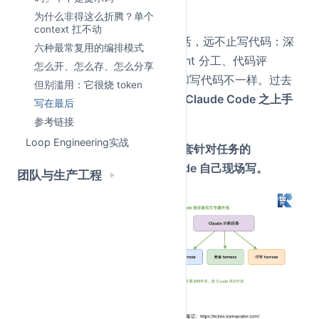
代码
这件事调出来的。
为什么非得这么折腾？单个
context 扛不动
可你实际让 Claude Code 干的活，远不止写代码：深
六种最常复用的编排模式
度调研、安全审计、给一队 Agent 分工、代码评
怎么开、怎么存、怎么分享
审……这些任务的「最佳跑法」和写代码不一样。过去
但别滥用：它很烧 token
要把它们做到极致，你得
自己在 Claude Code 之上手
写在最后
搓一套 harness
。
参考链接
Loop Engineering实战
动态工作流的意思就一句话：
这套针对任务的
harness，不用你手搓了，Claude 自己现场写。
团队与生产工程