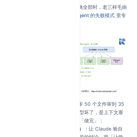
因为长任务里，一个 Claude 单挑全部时，老三样毛病
会准时冒出来（这几个我们在
Agent 的失败模式
里专
门拆过）：
偷懒（agentic laziness）
：审 50 个文件审到 35
个就说「干完了」——不是模型坏了，是上下文塞
满了，它把「差不多」当成了「做完」；
自夸（self-preferential bias）
：让 Claude 验自
己的活，它会偏向维护自己之前的结论，跟「让学