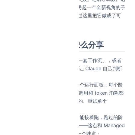
跟
Claude Skills 实战
里讲的「另起一个全新视角的子
Agent 来挑刺」是同一招，只不过这里把它做成了可
复用的编排。
怎么开、怎么存、怎么分享
触发
：直接说「给这个任务做一套工作流」，或者
把 effort 调到
，让 Claude 自己判断
ultracode
什么时候该上工作流；
盯进度
：
打开一个运行面板，每个阶
/workflows
段、每个子 Agent、每次工具调用和 token 消耗都
看得到，还能暂停、跳过卡住的、重试单个
Agent；
可恢复
：每次运行有 ID，断了能接着跑，跑过的阶
段直接走缓存、只补没干完的——这点和 Managed
Agents 的 session 可恢复是一个味道；