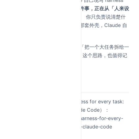
harness 托管，再到今天 Claude 自己现写 harness
——这条线越来越清楚：
编排这件事，正在从「人来设
计架构」挪到「模型自己决定」。
你只负责说清楚什
么算成功、信任边界在哪，剩下那套外壳，Claude 自
己搭。
录友们哪怕暂时不开这个功能，「把一个大任务拆给一
队互相隔离的 Claude、再汇总」这个思路，也值得记
进脑子里。
参考链接
Anthropic 官方博客（A harness for every task:
dynamic workflows in Claude Code）：
https://claude.com/blog/a-harness-for-every-
task-dynamic-workflows-in-claude-code