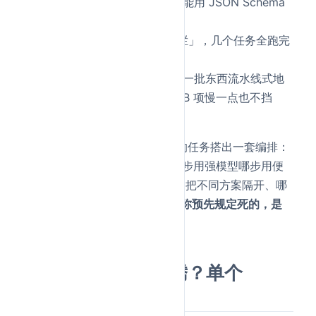
个干净独立的上下文窗口，还能用 JSON Schema
约束它输出的结构；
：一道「栅栏」，几个任务全跑完
parallel(...)
才放行往下走；
：让一批东西流水线式地
pipeline(items, ...)
过几道工序，A 项可以先走，B 项慢一点也不挡
道。
Claude 拿这几块积木，针对你的任务搭出一套编排：
要不要开子 Agent、开几个、哪步用强模型哪步用便
宜模型、要不要用 git worktree 把不同方案隔开、哪
些并行哪些串行——
这些都不是你预先规定死的，是
Claude 分析完任务自己定的。
为什么非得这么折腾？单个
context 扛不动