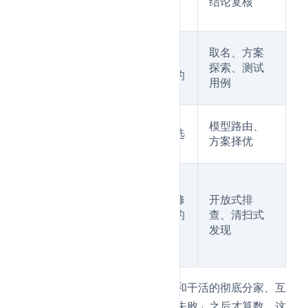
验
结论复核
享上下文
证
生
取名、方案
成
先广撒网生成一堆候
探索、测试
+筛
选，再按标准筛掉弱的
用例
选
锦
多个 Agent/模型同题
模型路由、
标
竞赛，裁判两两比较选
方案择优
赛
优
跑
到
反复「动手—检查—修
开放式排
收
复」，直到满足明确的
查、清扫式
工
停止条件
发现
为
止
其中
对抗验证
最该记住：验活的和干活的彻底分家、互
不通气，一个结论只有在「反驳失败」之后才算数。这