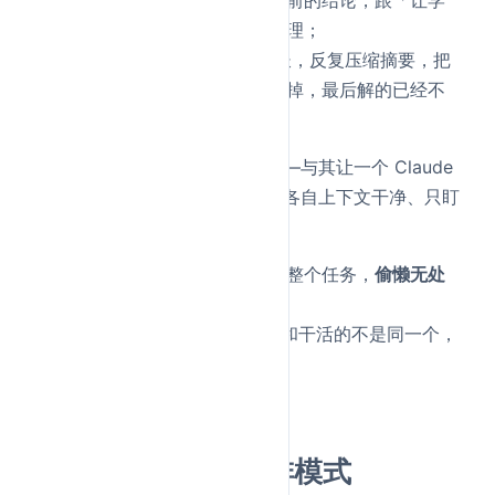
生给自己的卷子打分」一个道理；
跑偏（goal drift）
：对话拉长，反复压缩摘要，把
边界要求、约束条件一点点丢掉，最后解的已经不
是原来那个问题了。
动态工作流的解法是
结构性
的——与其让一个 Claude
扛全部，不如开一堆互相隔离、各自上下文干净、只盯
一件事的子 Agent：
隔离 → 没有哪个 Agent 握着整个任务，
偷懒无处
藏
；
独立的验证 Agent → 验活的和干活的不是同一个，
自夸自然消失
；
每个窗口都短 →
跑偏被摁住
。
六种最常复用的编排模式