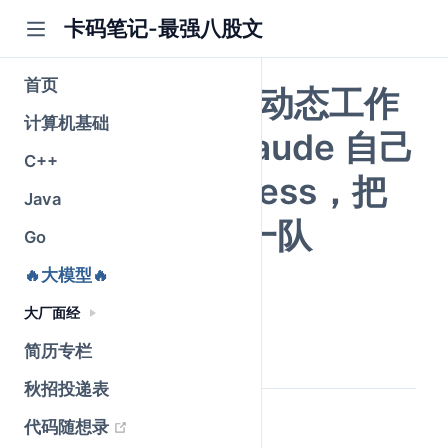
卡码笔记-最强八股文
首页
Claude Code 动态工作
计算机基础
流详解：让 Claude 自己
C++
现写一套 harness，把
Java
一个任务拆给一队
Go
Claude 去干
🔥大模型🔥
大厂面经
公众号@卡码笔记
原创
简历专栏
2026-07-30
·
全文 1878 字
秋招投递表
(opens new window)
代码随想录
录友们好，继续聊 Claude。