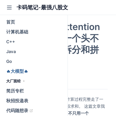
卡码笔记-最强八股文
首页
Multi-Head Attention
计算机基础
详解：为什么一个头不
C++
够，多头怎么拆分和拼
Java
接
Go
🔥大模型🔥
公众号@卡码笔记
原创
2026-05-25
·
全文 1137 字
大厂面经
简历专栏
上一篇文章我们把 Attention 的计算过程完整走了一
秋招投递表
遍，从 QKᵀ 到 Softmax 再到加权求和。 这篇文章我
(opens new window)
代码随想录
们来聊聊：
为什么 Transformer 不只用一个