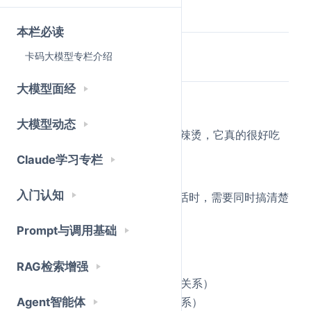
Attention，而是要用"多个头"？
本栏必读
卡码大模型专栏介绍
一个头有什么问题？
大模型面经
先看这句话：
大模型动态
我用筷子吃了一碗热腾腾的麻辣烫，它真的很好吃
Claude学习专栏
这里的"它"指的是什么？麻辣烫。
入门认知
但如果我问你，模型在理解这句话时，需要同时搞清楚
哪些关系？
Prompt与调用基础
"它" → "麻辣烫"（指代关系）
"热腾腾""麻辣烫"（修饰关系）
RAG检索增强
"筷子" → "吃"（工具与动作的关系）
Agent智能体
"我" → "吃"（主语与动作的关系）