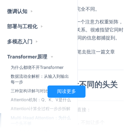
这些关系是
同时存在
的，但性质完全不同。
微调认知
而单头 Attention 每次只能输出一个注意力权重矩阵，
部署与工程化
相当于
从一个角度
去看整句话的关系。很难指望它同时
把"指代""修饰""语法"这些完全不同的信息都捕捉到。
多模态入门
一个头，就像只用一种颜色的笔去批注一篇文章
Transformer原理
——你只能标出一种重点。
为什么都绕不开Transformer
数据流动全解析：从输入到输出
每一步
多头的核心思路：让不同的头关
三种架构详解与对比
阅读更多
注不同的关系
Attention机制：Q、K、V是什么
Attention计算全过程一步步拆解
Multi-Head Attention 的思路很直接：
Multi-Head Attention：为什么
与其让一个 Attention 面面俱到，不如让多个
一个头不够
Attention 各司其职。
一个头有什么问题？