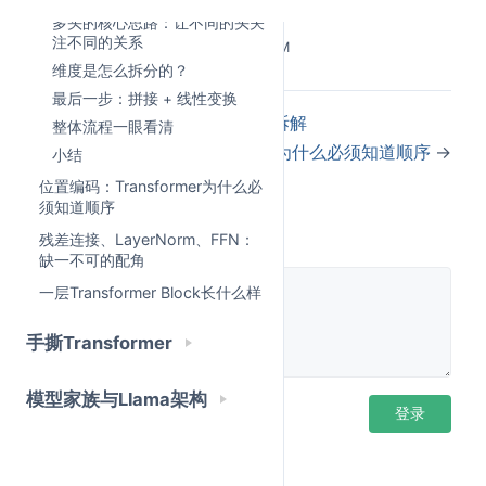
多头的核心思路：让不同的头关
每个"头"（Head）都有自己独立的 W_Q、W_K、W_V
注不同的关系
Last Updated:
5/25/2026, 3:50:35 PM
权重矩阵，经过训练后，不同的头自然会学到不同类型
维度是怎么拆分的？
的关注模式：
最后一步：拼接 + 线性变换
←
Attention计算全过程一步步拆解
整体流程一眼看清
有的头专门捕捉
短距离的语法依赖
（比如"主谓宾"）
位置编码：Transformer为什么必须知道顺序
→
小结
有的头专门处理
指代关系
（"它"指向谁）
位置编码：Transformer为什么必
有的头关注
位置信息
（相邻词之间的关系）
须知道顺序
评论
残差连接、LayerNorm、FFN：
这些头并行运算，最后把结果拼在一起，就能让模型同
缺一不可的配角
时"从多个角度"理解这句话。
一层Transformer Block长什么样
手撕Transformer
模型家族与Llama架构
登录后评论
登录