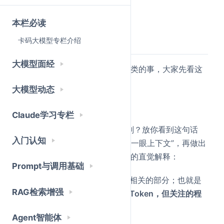
Attention机制当作过渡。
本栏必读
注意力的直觉解释
卡码大模型专栏介绍
大模型面经
Attention本质上在做一件很像人类的事，大家先看这
句话：
大模型动态
小明打了小刚，因为他生气了
Claude学习专栏
这里的“他”指的是谁？小明？小刚？放你看到这句话
入门认知
时，你不会随机回答，你会“先看一眼上下文”，再做出
判断——小明。这就是Attention的直觉解释：
Prompt与调用基础
从上下文中，挑出和当前词最相关的部分；也就是
RAG检索增强
说，
每个Token都会关注其他Token，但关注的程
度不一样
Agent智能体