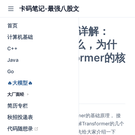
卡码笔记-最强八股文
首页
Attention机制详解：
计算机基础
Q、K、V是什么，为什
C++
么它是Transformer的核
Java
心
Go
🔥大模型🔥
公众号@卡码笔记
原创
2026-05-25
·
全文 700 字
大厂面经
简历专栏
上一阶段给大家接受了Transformer的基础原理， 接
秋招投递表
下来的几篇文章将重点给大家拆解Transformer的几个
(opens new window)
代码随想录
核心组件与计算原理。本篇文章先给大家介绍一下