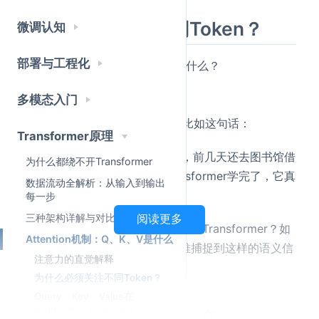
为什么必须关注不同Token？
微调认知
部署与工程化
如果没有Attention机制，会发生什么？
1.每个词独立处理
多模态入门
2.像RNN一样顺序传递信息
这都会导致远距离的信息丢失，比如这句话：
Transformer原理
我最近都在学习Transformer，前几天还去图书馆借
为什么都绕不开Transformer
了相关书籍，今天终于把Transformer学完了，它真
数据流动全解析：从输入到输出
的很强大
每一步
三种架构详解与对比
阅读更多
“它”指的是谁？相关书籍？图书馆？Transformer？如
Attention机制：Q、K、V是什么
果模型不能**“看整体”**，就很难捕捉到这样的语义信
注意力的直觉解释
息
为什么必须关注不同Token？
Query，Key，Value在
Attention中扮演的角色
Query，Key，Value在