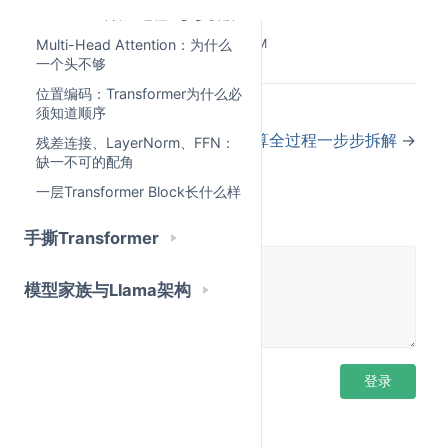
Attention计算全过程一步步拆解
Attention中扮演的角色
Multi-Head Attention：为什么
Last Updated:
5/25/2026, 3:50:35 PM
一个头不够
大家一定也会常常听到Attention中的QKV矩阵，也是
位置编码：Transformer为什么必
很多人搞不懂的地方：
QKV到底是做什么的？
本篇文
←
三种架构详解与对比
须知道顺序
章依旧不涉及复杂公式，给大家形象介绍下它们的用
Attention计算全过程一步步拆解
→
残差连接、LayerNorm、FFN：
途。
缺一不可的配角
Query（Q）：当前Token会问所有Token一个问题：
一层Transformer Block长什么样
评论
我应该**“更注意”** 谁？
手撕Transformer
比如这句话：
模型家族与Llama架构
远方走来的是一位身穿白裙婀娜多姿面带微笑的少
女
这句话中，“身穿白裙”“婀娜多姿”“面带微笑”“少”等词对
登录后评论
登录
于“女”的语义影响是很大的，而“的”“是”等词就显得没
有那么重要，于是Query矩阵就相当于“女”这个Token
在发问：
我应该更关注谁？