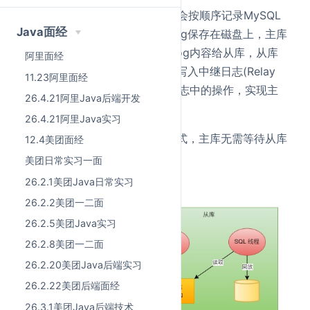
主库对数据进行增删改操作后，会按顺序记录MySQL
Java面经
上所有变化并以二进制形式Binlog保存在磁盘上，主库
的
Binlog Dump线程
会推送Binlog内容给从库，从库
阿里面经
通过
IO线程
拉取主库的Binlog并写入中继日志(Relay
11.23阿里面经
Log)，再由
SQL线程
重放中继日志中的操作，实现主
26.4.21阿里Java后端开发
从数据一致；
26.4.21阿里Java实习
SQL线程采用的是异步复制的模式，主库无需等待从库
12.4美团面经
确认即可执行后续操作。
美团日常实习一面
26.2.1美团Java日常实习
26.2.2美团一二面
26.2.5美团Java实习
26.2.8美团一二面
26.2.20美团Java后端实习
26.2.22美团后端面经
26.3.1美团Java后端技术