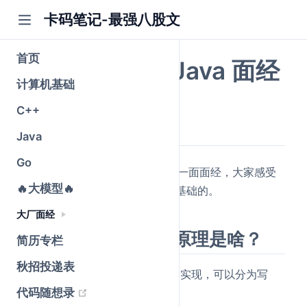
卡码笔记-最强八股文
首页
字节跳动一面 Java 面经
计算机基础
公众号@卡码笔记
C++
原创
2026-04-16
·
全文 2347 字
Java
Go
(opens new window)
以下是
知识星球
录友分享字节一面面经，大家感受
🔥大模型🔥
一下，难度，整体来说还是比较基础的。
大厂面经
MySQL主从同步的原理是啥？
简历专栏
秋招投递表
MySQL的主从同步依赖于
Binlog
实现，可以分为写
(opens new window)
代码随想录
入、同步、回放三步操作。