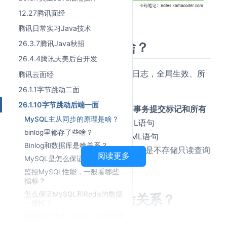
12.27腾讯面经
腾讯日常实习Java技术
binlog里都存了些啥？
26.3.7腾讯Java秋招
26.4.4腾讯天美后台开发
Binlog是MySQL服务层的二进制日志，全局生效、所
腾讯云面经
有引擎共用。
26.1.1字节跳动二面
26.1.10字节跳动后端一面
记录MySQL中操作的执行顺序、事务提交标记和所有
MySQL主从同步的原理是啥？
数据变更类的操作事件
，包括DDL语句
binlog里都存了些啥？
（CREATE/ALTER/DROP）和DML语句
Binlog和数据库是啥关系？
（INSERT/UPDATE/DELETE），但是不存储只读查询
阅读更多
MySQL是怎么保证ACID的？
操作。
监控MySQL性能，一般看哪些
指标？
怎么保证MySQL和Redis的数据
Binlog和数据库是啥关系？
一致性？
聊聊你对进程、线程、协程的理
Biglog是MySQL数据库的数据变更专属日志，数据库
解？