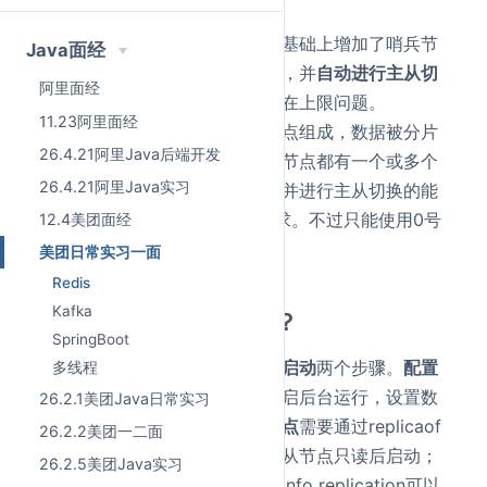
丢失。
哨兵模式
：在主从复制节点的基础上增加了哨兵节
Java面经
点，负责检查主节点是否正常，并
自动进行主从切
阿里面经
换
。仍旧可能会数据丢失和存在上限问题。
11.23阿里面经
集群模式
：整个集群由多个节点组成，数据被分片
26.4.21阿里Java后端开发
存储在多个主节点上，每个主节点都有一个或多个
26.4.21阿里Java实习
从节点，支持动态扩容和监控并进行主从切换的能
力，可以解决Redis分布式需求。不过只能使用0号
12.4美团面经
数据库。
美团日常实习一面
Redis
Kafka
介绍一下主从集群搭建？
SpringBoot
搭建主从集群可以分为
配置和启动
两个步骤。
配置
多线程
主节点
时，需要修改端口，开启后台运行，设置数
26.2.1美团Java日常实习
据存储目录后启动，
配置从节点
需要通过replicaof
26.2.2美团一二面
指定主节点地址和端口，开启从节点只读后启动；
26.2.5美团Java实习
启动完成后，连接主节点使用info replication可以