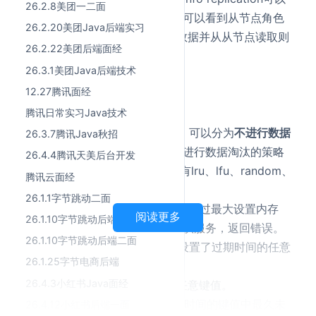
26.2.8美团一二面
看到从节点信息，连接从节点可以看到从节点角色
26.2.20美团Java后端实习
slave，如果能从主节点写入数据并从从节点读取则
26.2.22美团后端面经
完成了基础的主从集群搭建。
26.3.1美团Java后端技术
12.27腾讯面经
Redis的淘汰策略？
腾讯日常实习Java技术
Redis的淘汰策略一共有八种，可以分为
不进行数据
26.3.7腾讯Java秋招
淘汰
和
进行数据淘汰
两类。不进行数据淘汰的策略
26.4.4腾讯天美后台开发
noevict,进行数据淘汰的策略有lru、lfu、random、
腾讯云面经
ttl几种。
26.1.1字节跳动二面
no-eviction
：表示当运行内存超过最大设置内存
阅读更多
26.1.10字节跳动后端一面
时，不淘汰数据，同时不再提供服务，返回错误。
26.1.10字节跳动后端二面
volatile-random
：随机淘汰设置了过期时间的任意
26.1.25字节电商后端
键值。
26.4.3小红书Java面经
allkeys-random
：随机淘汰任意键值。
volatile-lru
：淘汰设置了过期时间的键值中最久未
26.4.12小红书后端一面