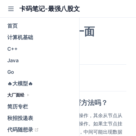
卡码笔记-最强八股文
首页
美团日常实习一面
计算机基础
公众号@卡码笔记
C++
原创
2026-05-25
·
全文 3147 字
Java
Go
Redis
🔥大模型🔥
大厂面经
了解Redis分布式的部署方法吗？
简历专栏
主从复制
：一个主节点负责写操作，其余从节点从
秋招投递表
通过复制主节点的数据进行读操作。如果主节点挂
(opens new window)
代码随想录
了需要手动将其他从节点升级，中间可能出现数据