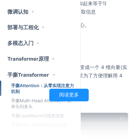
归一化
:把分数转成概率分布(加起来等于1)
微调认知
加权聚合
:用这些概率去加权提取信息
这三步,就是 Attention 的全部核心。
部署与工程化
我们用一个超简单的句子来演示:
多模态入门
远方有颗苹果树
Transformer原理
假设经过 embedding 后,每个字变成一个 4 维向量(实
手撕Transformer
际模型通常是 512、1024 维,这里为了方便理解用 4
维)。
手撕Attention：从零实现注意力
机制
阅读更多
手撕Multi-Head Attention：从
输入是什么样的?
单头到多头
手撕LayerNorm与残差连接
import
 numpy 
as
 np

1
手撕FFN：前馈网络代码实现
2
手撕Transformer Block：把组件
# 假设输入序列:远方有颗苹果树(已经过embedding)
3