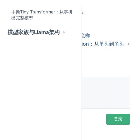
拼起来
# 序列长度 L=7, embedding维度 d_model=4
4
手撕Tiny Transformer：从零拼
sentence 
=
"远方有颗苹果树"
5
Last Updated:
5/25/2026, 3:50:35 PM
出完整模型
L 
=
7
# 序列长度
6
d_model 
=
4
# embedding维度
7
模型家族与Llama架构
8
←
一层Transformer Block长什么样
# 模拟embedding后的输入(实际中这是embedding层
9
手撕Multi-Head Attention：从单头到多头
→
np
.
random
.
seed
(
42
)
10
X 
=
 np
.
random
.
randn
(
L
,
 d_model
)
11
12
评论
print
(
"输入矩阵 X 的形状:"
,
 X
.
shape
)
13
print
(
"具体内容:\n"
,
 X
[
:
3
,
:
]
)
# 只打印前3个t
14
输出:
输入矩阵 X 的形状: (7, 4)

1
具体内容:

2
登录后评论
登录
 [[ 0.49671415 -0.1382643   0.64768854  1.5
3
 [-0.23415337 -0.23413696  1.57921282  0.76
4
5