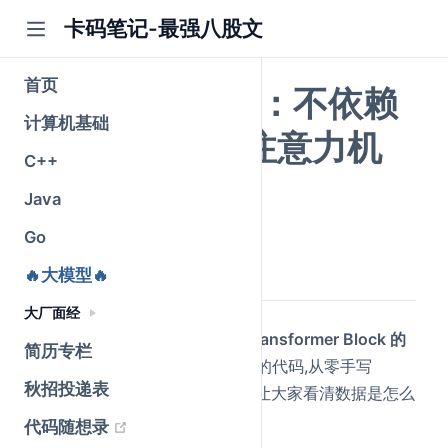
卡码笔记-最强八股文
首页
手撕Attention：不依赖
计算机基础
框架从零实现注意力机
C++
制
Java
Go
公众号@卡码笔记
原创
2026-05-25
·
全文 2540 字
🔥大模型🔥
大厂面经
上一篇文章给大家讲解了
一层 Transformer Block 的
简历专栏
结构
，本篇文章将带大家用最少的代码,从零手写
秋招投递表
Attention,每一步都打印 shape,让大家看清数据是怎么
流动的。
(opens new window)
代码随想录