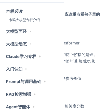
先复习一下前面讲过的:
本栏必读
Attention 就是在问"当前这个词,应该重点看句子里的
卡码大模型专栏介绍
哪些词?"
大模型面经
比如这句话:
小李说他昨天终于看懂了 Transformer
大模型动态
当模型处理"他"这个字时,它需要判断"他"指的是谁。
Claude学习专栏
这时候,"他"这个位置就需要去"看"整句话,然后发现:
入门认知
"小李"这个位置的相关性最高
"昨天""看懂了"等位置也有一些参考价值
Prompt与调用基础
"了"这种虚词相关性很低
RAG检索增强
Attention 做的事,就是:
计算相关性
:当前词和所有词的相关度分数
Agent智能体