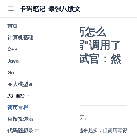
卡码笔记-最强八股文
首页
大模型方向简历怎么
计算机基础
写？项目经历写"调用了
C++
GPT API"，面试官：然
Java
后呢？
Go
🔥大模型🔥
公众号@卡码笔记
原创
2026-04-21
·
全文 1639 字
大厂面经
简历专栏
(opens new window)
我在
知识星球
里每天看大量简历。
秋招投递表
(opens new window)
从去年开始，投大模型方向的人越来越多，但简历写得
代码随想录