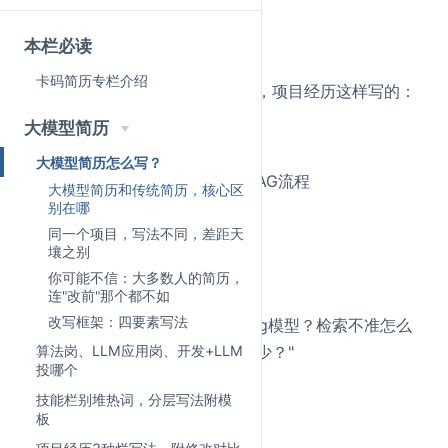
对的一个没有。
本栏必读
不是夸张，是真没有。
卡码简历专栏介绍
前两天一个录友把简历发给我看，项目经历这样写的：
大模型简历
基于大模型的智能问答系统
大模型简历怎么写？
使用LangChain框架搭建RAG流程
大模型简历和传统简历，核心区
调用OpenAI GPT-4 API
别在哪
使用Milvus存储向量
同一个项目，写法不同，差距天
壤之别
实现了文档解析和智能问答
你可能不信：大多数人的简历，
连"改前"那个都不如
改写框架：四要素写法
我问她："你用的什么Embedding模型？检索不准怎么
算法岗、LLM应用岗、开发+LLM
调的？幻觉怎么处理的？延迟多少？"
投哪个
她一个都答不上来。
技能栏别堆热词，分层写法附模
板
这不是项目经历，这是功能清单。