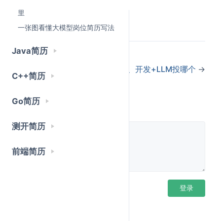
发；你写了Redis，他知道你处理过缓存；你写了
简历点评：社招3年转型AI差在哪
里
MySQL，他知道你做过数据存储。
Last Updated:
4/21/2026, 7:24:18 PM
一张图看懂大模型岗位简历写法
这些技术成熟、套路固定，面试官扫一眼技能栏就大致
知道你的水平。
Java简历
←
卡码简历专栏介绍
算法岗、LLM应用岗、开发+LLM投哪个
→
但大模型方向不一样。
C++简历
大模型方向太新了，没有标准答案，没有成熟套路。面
Go简历
评论
试官看简历，不是看你会不会用LangChain——这玩意
谁不会装？他看的是三件事：
测开简历
你能不能选对技术方案？
为什么用RAG而不是微
前端简历
调？为什么用这个向量数据库而不是那个？选型背
后得有理由，不是"别人都这么用"
你能不能解决真实问题？
检索不准怎么办？幻觉怎
登录后评论
登录
么处理？延迟太高怎么优化？这些都是实打实的工
程问题
你有没有工程化能力？
不是跑了个Demo就行，能