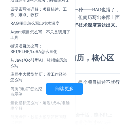
项目经历3种烂写法，附修改对比
四要素写法详解：项目描述、工
但最可惜的不是她这种人，是另一种——RAG也搭了，
作、难点、收获
向量检索也调了，性能也优化了，但简历写出来跟上面
RAG项目怎么写出技术深度
那个一模一样。
因为不知道怎么把技术深度表达出来。
Agent项目怎么写：不只是调用了
明明有能力，简历拖了后腿。
工具
微调项目怎么写：
SFT/RLHF/LoRA怎么量化
大模型简历和传统简历，核心区
从Java/Go转型AI，社招简历怎
别在哪
么写
应届生大模型简历：没工作经验
怎么写
很多人觉得简历不就是个模板嘛，换个项目描述不就行
简历"难点"怎么挖：10个典型难
阅读更多
了。
点示例
不是的。
量化指标怎么写：延迟/成本/准确
率全解
传统岗位，面试官看的是你"会不会干活，能不能上
简历点评：校招大模型简历问题
手"——你写了Spring Boot，他知道你做过Web开
出在哪